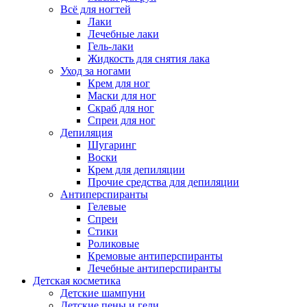
Всё для ногтей
Лаки
Лечебные лаки
Гель-лаки
Жидкость для снятия лака
Уход за ногами
Крем для ног
Маски для ног
Скраб для ног
Спреи для ног
Депиляция
Шугаринг
Воски
Крем для депиляции
Прочие средства для депиляции
Антиперспиранты
Гелевые
Спреи
Стики
Роликовые
Кремовые антиперспиранты
Лечебные антиперспиранты
Детская косметика
Детские шампуни
Детские пены и гели