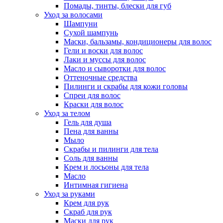
Помады, тинты, блески для губ
Уход за волосами
Шампуни
Сухой шампунь
Маски, бальзамы, кондиционеры для волос
Гели и воски для волос
Лаки и муссы для волос
Масло и сыворотки для волос
Оттеночные средства
Пилинги и скрабы для кожи головы
Спреи для волос
Краски для волос
Уход за телом
Гель для душа
Пена для ванны
Мыло
Скрабы и пилинги для тела
Соль для ванны
Крем и лосьоны для тела
Масло
Интимная гигиена
Уход за руками
Крем для рук
Скраб для рук
Маски для рук