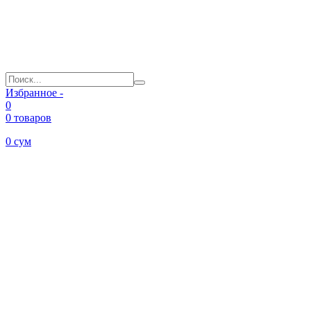
Избранное -
0
0 товаров
0
сум