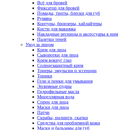
Всё для бровей
Фиксатор для бровей
Помады, тинты, блески для губ
Румяна
Контуры, бронзеры, хайлайтеры
Кисти для макияжа
Накладные ресницы и аксессуары к ним
Палетки теней
Уход за лицом
Крем для лица
Сыворотки для лица
Крем вокруг глаз
Солнцезащитный крем
Тонеры, эмульсии и эссенции
Тоники
Гели и пенки для умывания
Энзимные пудры
Гидрофильные масла
Мицеллярная вода
Спреи для лица
Маски для лица
Патчи
Скрабы, пилинги, скатки
Средства для проблемной кожи
Маски и бальзамы для губ