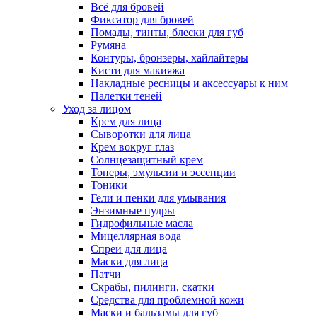
Всё для бровей
Фиксатор для бровей
Помады, тинты, блески для губ
Румяна
Контуры, бронзеры, хайлайтеры
Кисти для макияжа
Накладные ресницы и аксессуары к ним
Палетки теней
Уход за лицом
Крем для лица
Сыворотки для лица
Крем вокруг глаз
Солнцезащитный крем
Тонеры, эмульсии и эссенции
Тоники
Гели и пенки для умывания
Энзимные пудры
Гидрофильные масла
Мицеллярная вода
Спреи для лица
Маски для лица
Патчи
Скрабы, пилинги, скатки
Средства для проблемной кожи
Маски и бальзамы для губ