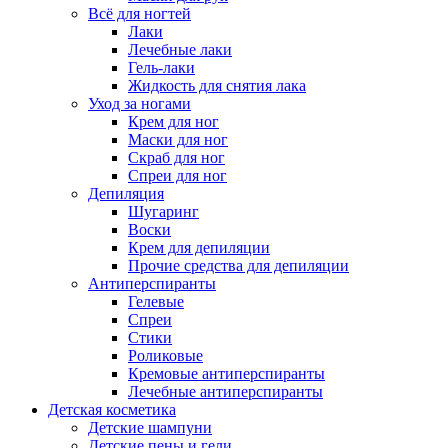
Всё для ногтей
Лаки
Лечебные лаки
Гель-лаки
Жидкость для снятия лака
Уход за ногами
Крем для ног
Маски для ног
Скраб для ног
Спреи для ног
Депиляция
Шугаринг
Воски
Крем для депиляции
Прочие средства для депиляции
Антиперспиранты
Гелевые
Спреи
Стики
Роликовые
Кремовые антиперспиранты
Лечебные антиперспиранты
Детская косметика
Детские шампуни
Детские пены и гели