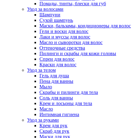
Помады, тинты, блески для губ
Уход за волосами
Шампуни
Сухой шампунь
Маски, бальзамы, кондиционеры для волос
Гели и воски для волос
Лаки и муссы для волос
Масло и сыворотки для волос
Оттеночные средства
Пилинги и скрабы для кожи головы
Спреи для волос
Краски для волос
Уход за телом
Гель для душа
Пена для ванны
Мыло
Скрабы и пилинги для тела
Соль для ванны
Крем и лосьоны для тела
Масло
Интимная гигиена
Уход за руками
Крем для рук
Скраб для рук
Маски для рук