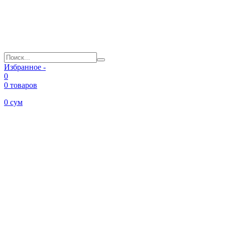
Избранное -
0
0 товаров
0
сум