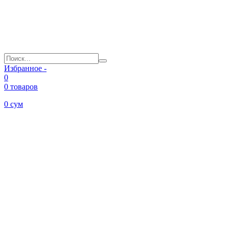
Избранное -
0
0 товаров
0
сум