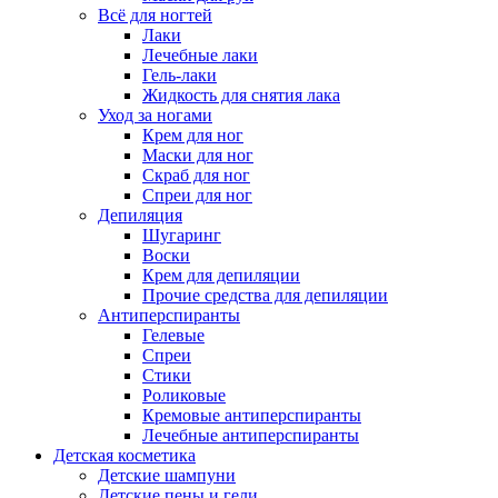
Всё для ногтей
Лаки
Лечебные лаки
Гель-лаки
Жидкость для снятия лака
Уход за ногами
Крем для ног
Маски для ног
Скраб для ног
Спреи для ног
Депиляция
Шугаринг
Воски
Крем для депиляции
Прочие средства для депиляции
Антиперспиранты
Гелевые
Спреи
Стики
Роликовые
Кремовые антиперспиранты
Лечебные антиперспиранты
Детская косметика
Детские шампуни
Детские пены и гели