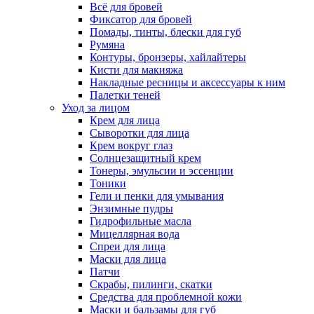
Всё для бровей
Фиксатор для бровей
Помады, тинты, блески для губ
Румяна
Контуры, бронзеры, хайлайтеры
Кисти для макияжа
Накладные ресницы и аксессуары к ним
Палетки теней
Уход за лицом
Крем для лица
Сыворотки для лица
Крем вокруг глаз
Солнцезащитный крем
Тонеры, эмульсии и эссенции
Тоники
Гели и пенки для умывания
Энзимные пудры
Гидрофильные масла
Мицеллярная вода
Спреи для лица
Маски для лица
Патчи
Скрабы, пилинги, скатки
Средства для проблемной кожи
Маски и бальзамы для губ