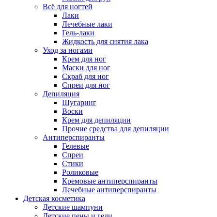
Всё для ногтей
Лаки
Лечебные лаки
Гель-лаки
Жидкость для снятия лака
Уход за ногами
Крем для ног
Маски для ног
Скраб для ног
Спреи для ног
Депиляция
Шугаринг
Воски
Крем для депиляции
Прочие средства для депиляции
Антиперспиранты
Гелевые
Спреи
Стики
Роликовые
Кремовые антиперспиранты
Лечебные антиперспиранты
Детская косметика
Детские шампуни
Детские пены и гели