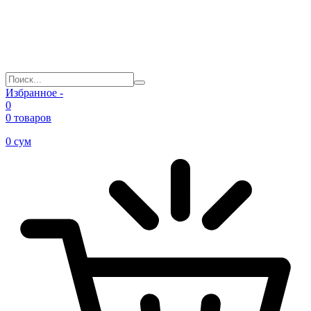
Избранное -
0
0 товаров
0
сум