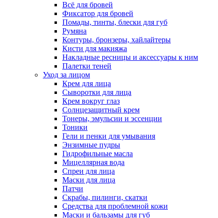
Всё для бровей
Фиксатор для бровей
Помады, тинты, блески для губ
Румяна
Контуры, бронзеры, хайлайтеры
Кисти для макияжа
Накладные ресницы и аксессуары к ним
Палетки теней
Уход за лицом
Крем для лица
Сыворотки для лица
Крем вокруг глаз
Солнцезащитный крем
Тонеры, эмульсии и эссенции
Тоники
Гели и пенки для умывания
Энзимные пудры
Гидрофильные масла
Мицеллярная вода
Спреи для лица
Маски для лица
Патчи
Скрабы, пилинги, скатки
Средства для проблемной кожи
Маски и бальзамы для губ