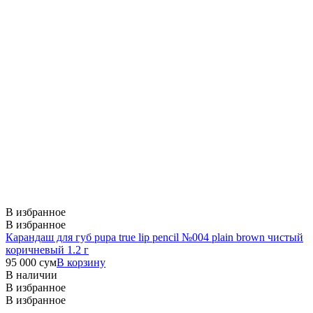
В избранное
В избранное
Карандаш для губ pupa true lip pencil №004 plain brown чистый
коричневый 1.2 г
95 000
сум
В корзину
В наличии
В избранное
В избранное