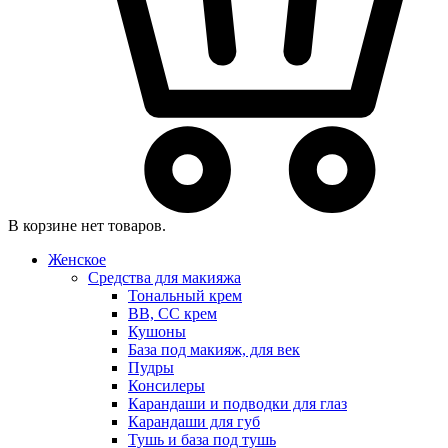
В корзине нет товаров.
Женское
Средства для макияжа
Тональный крем
BB, CC крем
Кушоны
База под макияж, для век
Пудры
Консилеры
Карандаши и подводки для глаз
Карандаши для губ
Тушь и база под тушь