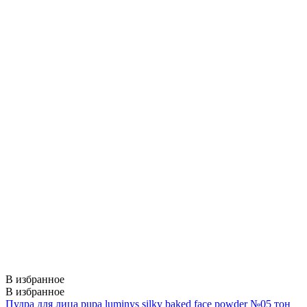
В избранное
В избранное
Пудра для лица pupa luminys silky baked face powder №05 тон