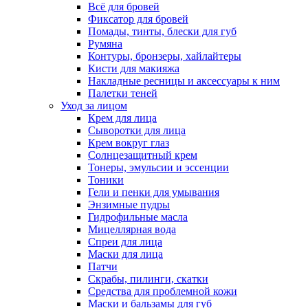
Всё для бровей
Фиксатор для бровей
Помады, тинты, блески для губ
Румяна
Контуры, бронзеры, хайлайтеры
Кисти для макияжа
Накладные ресницы и аксессуары к ним
Палетки теней
Уход за лицом
Крем для лица
Сыворотки для лица
Крем вокруг глаз
Солнцезащитный крем
Тонеры, эмульсии и эссенции
Тоники
Гели и пенки для умывания
Энзимные пудры
Гидрофильные масла
Мицеллярная вода
Спреи для лица
Маски для лица
Патчи
Скрабы, пилинги, скатки
Средства для проблемной кожи
Маски и бальзамы для губ