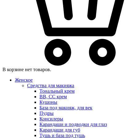
В корзине нет товаров.
Женское
Средства для макияжа
Тональный крем
BB, CC крем
Кушоны
База под макияж, для век
Пудры
Консилеры
Карандаши и подводки для глаз
Карандаши для губ
Тушь и база под тушь