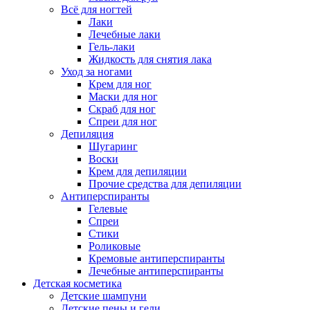
Всё для ногтей
Лаки
Лечебные лаки
Гель-лаки
Жидкость для снятия лака
Уход за ногами
Крем для ног
Маски для ног
Скраб для ног
Спреи для ног
Депиляция
Шугаринг
Воски
Крем для депиляции
Прочие средства для депиляции
Антиперспиранты
Гелевые
Спреи
Стики
Роликовые
Кремовые антиперспиранты
Лечебные антиперспиранты
Детская косметика
Детские шампуни
Детские пены и гели