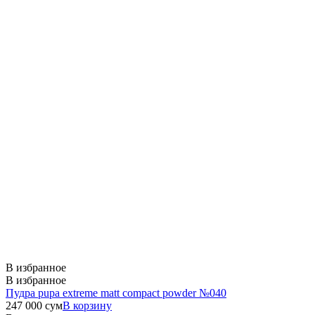
В избранное
В избранное
Пудра pupa extreme matt compact powder №040
247 000
сум
В корзину