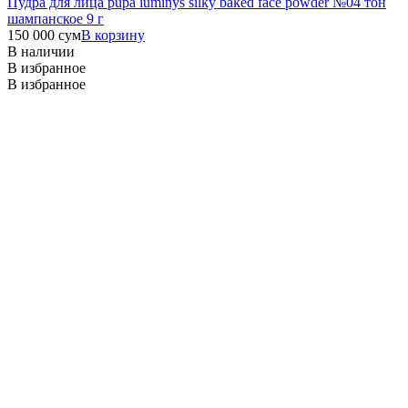
Пудра для лица pupa luminys silky baked face powder №04 тон
шампанское 9 г
150 000
сум
В корзину
В наличии
В избранное
В избранное