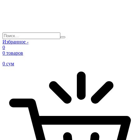
Избранное -
0
0 товаров
0
сум