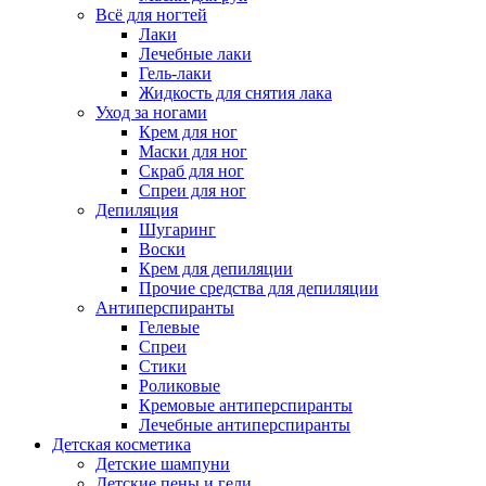
Всё для ногтей
Лаки
Лечебные лаки
Гель-лаки
Жидкость для снятия лака
Уход за ногами
Крем для ног
Маски для ног
Скраб для ног
Спреи для ног
Депиляция
Шугаринг
Воски
Крем для депиляции
Прочие средства для депиляции
Антиперспиранты
Гелевые
Спреи
Стики
Роликовые
Кремовые антиперспиранты
Лечебные антиперспиранты
Детская косметика
Детские шампуни
Детские пены и гели