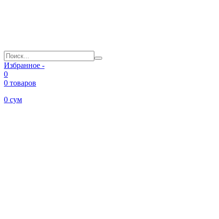
Избранное -
0
0 товаров
0
сум