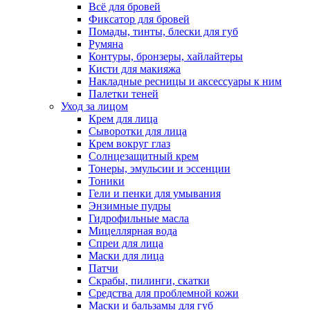
Всё для бровей
Фиксатор для бровей
Помады, тинты, блески для губ
Румяна
Контуры, бронзеры, хайлайтеры
Кисти для макияжа
Накладные ресницы и аксессуары к ним
Палетки теней
Уход за лицом
Крем для лица
Сыворотки для лица
Крем вокруг глаз
Солнцезащитный крем
Тонеры, эмульсии и эссенции
Тоники
Гели и пенки для умывания
Энзимные пудры
Гидрофильные масла
Мицеллярная вода
Спреи для лица
Маски для лица
Патчи
Скрабы, пилинги, скатки
Средства для проблемной кожи
Маски и бальзамы для губ