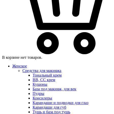
В корзине нет товаров.
Женское
Средства для макияжа
Тональный крем
BB, CC крем
Кушоны
База под макияж, для век
Пудры
Консилеры
Карандаши и подводки для глаз
Карандаши для губ
Тушь и база под тушь