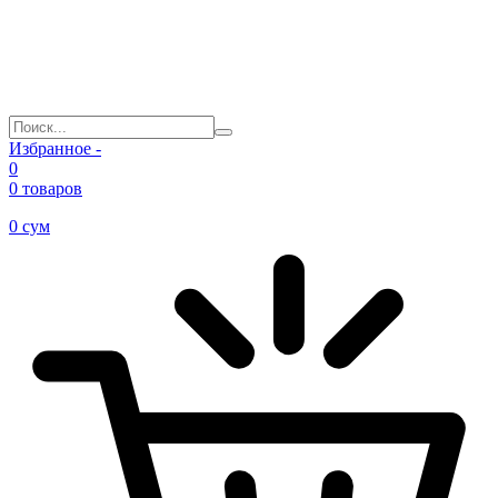
Избранное -
0
0 товаров
0
сум