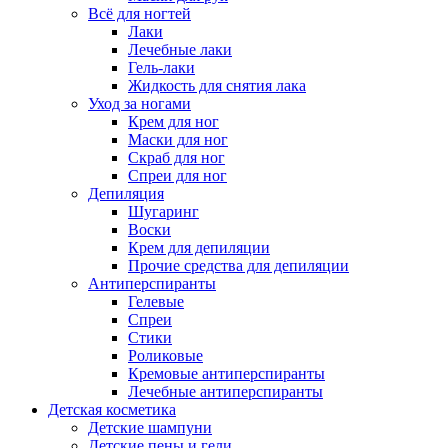
Всё для ногтей
Лаки
Лечебные лаки
Гель-лаки
Жидкость для снятия лака
Уход за ногами
Крем для ног
Маски для ног
Скраб для ног
Спреи для ног
Депиляция
Шугаринг
Воски
Крем для депиляции
Прочие средства для депиляции
Антиперспиранты
Гелевые
Спреи
Стики
Роликовые
Кремовые антиперспиранты
Лечебные антиперспиранты
Детская косметика
Детские шампуни
Детские пены и гели