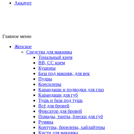
Аккаунт
Главное меню
Женское
Средства для макияжа
Тональный крем
BB, CC крем
Кушоны
База под макияж, для век
Пудры
Консилеры
Карандаши и подводки для глаз
Карандаши для губ
Тушь и база под тушь
Всё для бровей
Фиксатор для бровей
Помады, тинты, блески для губ
Румяна
Контуры, бронзеры, хайлайтеры
Кисти для макияжа