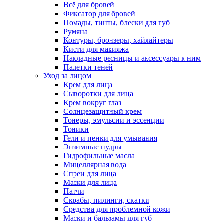
Всё для бровей
Фиксатор для бровей
Помады, тинты, блески для губ
Румяна
Контуры, бронзеры, хайлайтеры
Кисти для макияжа
Накладные ресницы и аксессуары к ним
Палетки теней
Уход за лицом
Крем для лица
Сыворотки для лица
Крем вокруг глаз
Солнцезащитный крем
Тонеры, эмульсии и эссенции
Тоники
Гели и пенки для умывания
Энзимные пудры
Гидрофильные масла
Мицеллярная вода
Спреи для лица
Маски для лица
Патчи
Скрабы, пилинги, скатки
Средства для проблемной кожи
Маски и бальзамы для губ