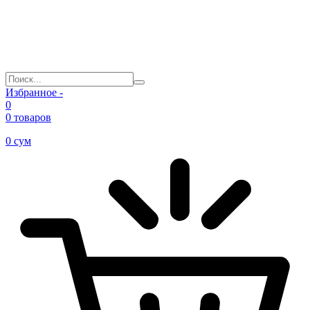
Избранное -
0
0 товаров
0
сум