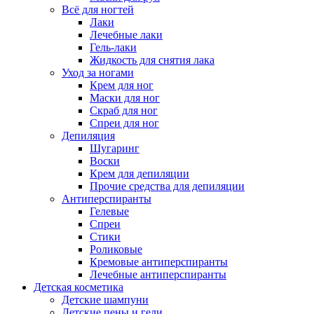
Всё для ногтей
Лаки
Лечебные лаки
Гель-лаки
Жидкость для снятия лака
Уход за ногами
Крем для ног
Маски для ног
Скраб для ног
Спреи для ног
Депиляция
Шугаринг
Воски
Крем для депиляции
Прочие средства для депиляции
Антиперспиранты
Гелевые
Спреи
Стики
Роликовые
Кремовые антиперспиранты
Лечебные антиперспиранты
Детская косметика
Детские шампуни
Детские пены и гели