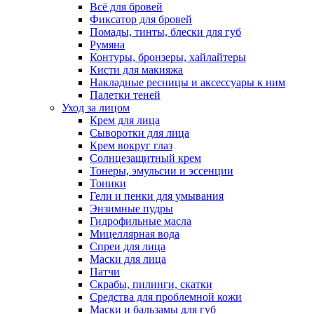
Всё для бровей
Фиксатор для бровей
Помады, тинты, блески для губ
Румяна
Контуры, бронзеры, хайлайтеры
Кисти для макияжа
Накладные ресницы и аксессуары к ним
Палетки теней
Уход за лицом
Крем для лица
Сыворотки для лица
Крем вокруг глаз
Солнцезащитный крем
Тонеры, эмульсии и эссенции
Тоники
Гели и пенки для умывания
Энзимные пудры
Гидрофильные масла
Мицеллярная вода
Спреи для лица
Маски для лица
Патчи
Скрабы, пилинги, скатки
Средства для проблемной кожи
Маски и бальзамы для губ