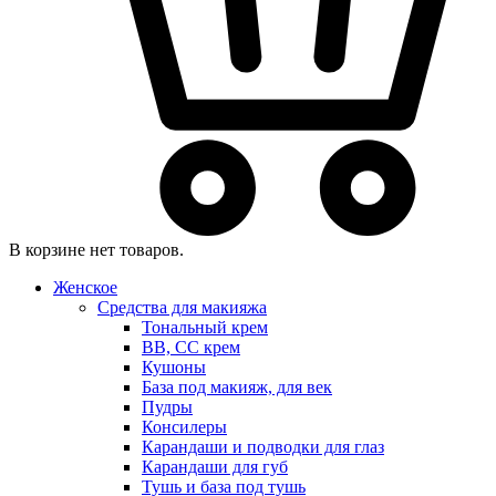
В корзине нет товаров.
Женское
Средства для макияжа
Тональный крем
BB, CC крем
Кушоны
База под макияж, для век
Пудры
Консилеры
Карандаши и подводки для глаз
Карандаши для губ
Тушь и база под тушь