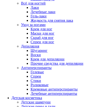
Всё для ногтей
Лаки
Лечебные лаки
Гель-лаки
Жидкость для снятия лака
Уход за ногами
Крем для ног
Маски для ног
Скраб для ног
Спреи для ног
Депиляция
Шугаринг
Воски
Крем для депиляции
Прочие средства для депиляции
Антиперспиранты
Гелевые
Спреи
Стики
Роликовые
Кремовые антиперспиранты
Лечебные антиперспиранты
Детская косметика
Детские шампуни
Детские пены и гели