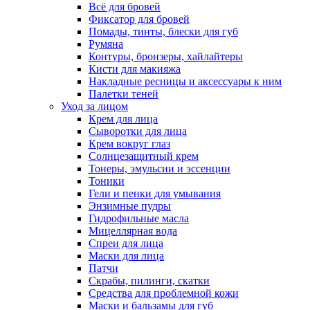
Всё для бровей
Фиксатор для бровей
Помады, тинты, блески для губ
Румяна
Контуры, бронзеры, хайлайтеры
Кисти для макияжа
Накладные ресницы и аксессуары к ним
Палетки теней
Уход за лицом
Крем для лица
Сыворотки для лица
Крем вокруг глаз
Солнцезащитный крем
Тонеры, эмульсии и эссенции
Тоники
Гели и пенки для умывания
Энзимные пудры
Гидрофильные масла
Мицеллярная вода
Спреи для лица
Маски для лица
Патчи
Скрабы, пилинги, скатки
Средства для проблемной кожи
Маски и бальзамы для губ