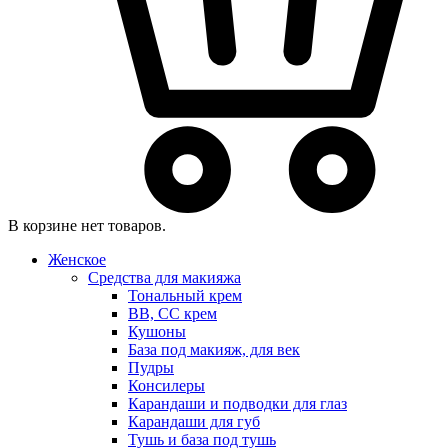
В корзине нет товаров.
Женское
Средства для макияжа
Тональный крем
BB, CC крем
Кушоны
База под макияж, для век
Пудры
Консилеры
Карандаши и подводки для глаз
Карандаши для губ
Тушь и база под тушь