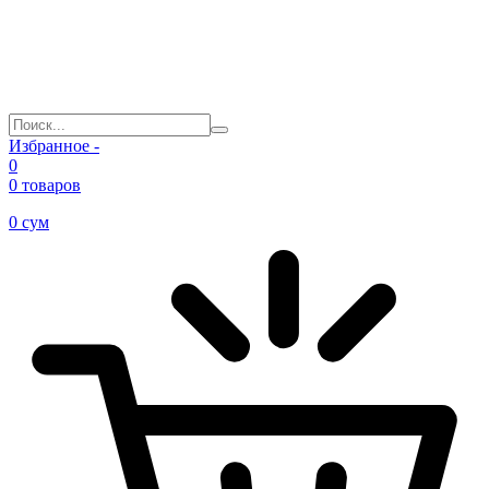
Избранное -
0
0 товаров
0
сум