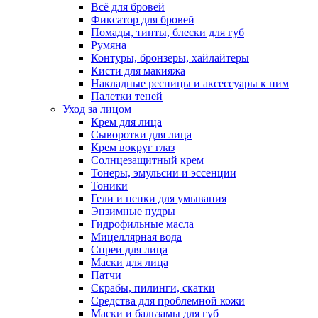
Всё для бровей
Фиксатор для бровей
Помады, тинты, блески для губ
Румяна
Контуры, бронзеры, хайлайтеры
Кисти для макияжа
Накладные ресницы и аксессуары к ним
Палетки теней
Уход за лицом
Крем для лица
Сыворотки для лица
Крем вокруг глаз
Солнцезащитный крем
Тонеры, эмульсии и эссенции
Тоники
Гели и пенки для умывания
Энзимные пудры
Гидрофильные масла
Мицеллярная вода
Спреи для лица
Маски для лица
Патчи
Скрабы, пилинги, скатки
Средства для проблемной кожи
Маски и бальзамы для губ