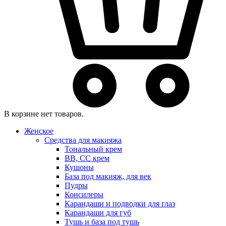
В корзине нет товаров.
Женское
Средства для макияжа
Тональный крем
BB, CC крем
Кушоны
База под макияж, для век
Пудры
Консилеры
Карандаши и подводки для глаз
Карандаши для губ
Тушь и база под тушь