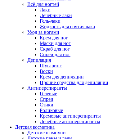
Всё для ногтей
Лаки
Лечебные лаки
Гель-лаки
Жидкость для снятия лака
Уход за ногами
Крем для ног
Маски для ног
Скраб для ног
Спреи для ног
Депиляция
Шугаринг
Воски
Крем для депиляции
Прочие средства для депиляции
Антиперспиранты
Гелевые
Спреи
Стики
Роликовые
Кремовые антиперспиранты
Лечебные антиперспиранты
Детская косметика
Детские шампуни
Детские пены и гели