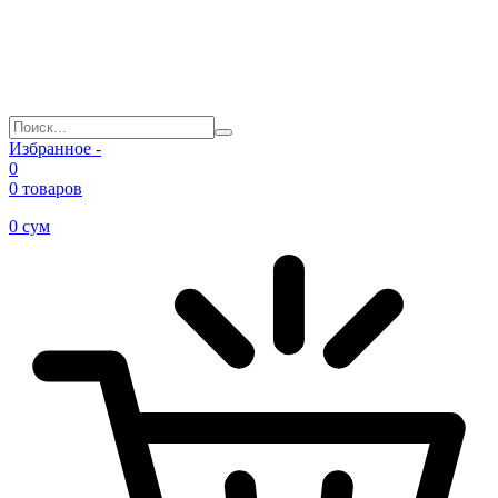
Избранное -
0
0 товаров
0
сум