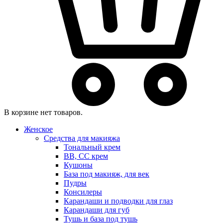
В корзине нет товаров.
Женское
Средства для макияжа
Тональный крем
BB, CC крем
Кушоны
База под макияж, для век
Пудры
Консилеры
Карандаши и подводки для глаз
Карандаши для губ
Тушь и база под тушь