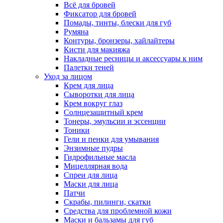
Всё для бровей
Фиксатор для бровей
Помады, тинты, блески для губ
Румяна
Контуры, бронзеры, хайлайтеры
Кисти для макияжа
Накладные ресницы и аксессуары к ним
Палетки теней
Уход за лицом
Крем для лица
Сыворотки для лица
Крем вокруг глаз
Солнцезащитный крем
Тонеры, эмульсии и эссенции
Тоники
Гели и пенки для умывания
Энзимные пудры
Гидрофильные масла
Мицеллярная вода
Спреи для лица
Маски для лица
Патчи
Скрабы, пилинги, скатки
Средства для проблемной кожи
Маски и бальзамы для губ