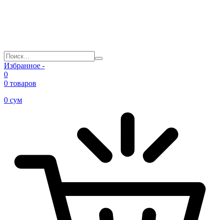
Избранное -
0
0 товаров
0
сум