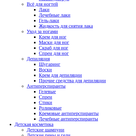
Всё для ногтей
Лаки
Лечебные лаки
Гель-лаки
Жидкость для снятия лака
Уход за ногами
Крем для ног
Маски для ног
Скраб для ног
Спреи для ног
Депиляция
Шугаринг
Воски
Крем для депиляции
Прочие средства для депиляции
Антиперспиранты
Гелевые
Спреи
Стики
Роликовые
Кремовые антиперспиранты
Лечебные антиперспиранты
Детская косметика
Детские шампуни
Детские пены и гели