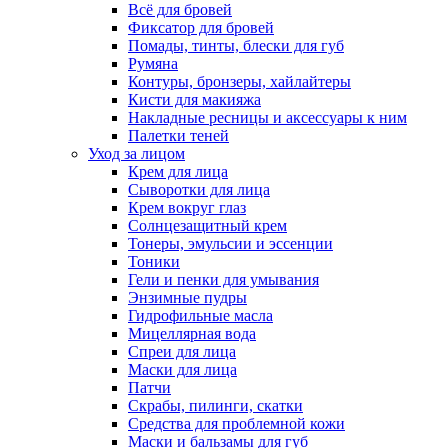
Всё для бровей
Фиксатор для бровей
Помады, тинты, блески для губ
Румяна
Контуры, бронзеры, хайлайтеры
Кисти для макияжа
Накладные ресницы и аксессуары к ним
Палетки теней
Уход за лицом
Крем для лица
Сыворотки для лица
Крем вокруг глаз
Солнцезащитный крем
Тонеры, эмульсии и эссенции
Тоники
Гели и пенки для умывания
Энзимные пудры
Гидрофильные масла
Мицеллярная вода
Спреи для лица
Маски для лица
Патчи
Скрабы, пилинги, скатки
Средства для проблемной кожи
Маски и бальзамы для губ