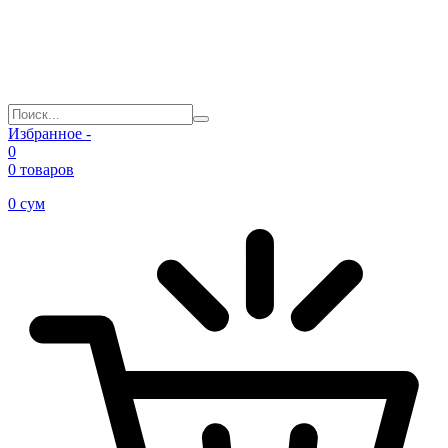
Избранное -
0
0 товаров
0
сум