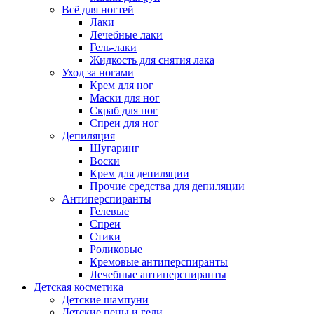
Всё для ногтей
Лаки
Лечебные лаки
Гель-лаки
Жидкость для снятия лака
Уход за ногами
Крем для ног
Маски для ног
Скраб для ног
Спреи для ног
Депиляция
Шугаринг
Воски
Крем для депиляции
Прочие средства для депиляции
Антиперспиранты
Гелевые
Спреи
Стики
Роликовые
Кремовые антиперспиранты
Лечебные антиперспиранты
Детская косметика
Детские шампуни
Детские пены и гели