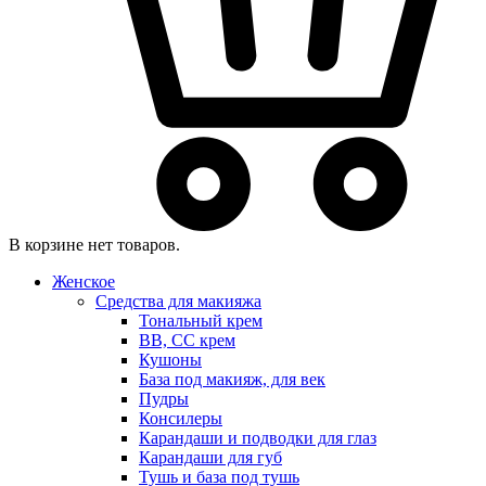
В корзине нет товаров.
Женское
Средства для макияжа
Тональный крем
BB, CC крем
Кушоны
База под макияж, для век
Пудры
Консилеры
Карандаши и подводки для глаз
Карандаши для губ
Тушь и база под тушь