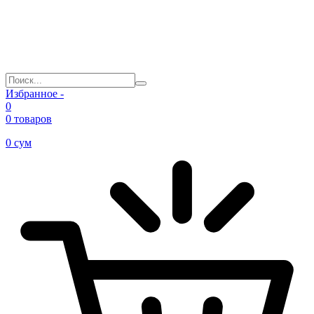
Избранное -
0
0 товаров
0
сум