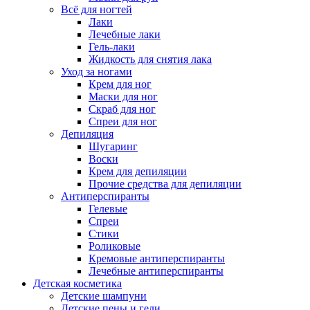
Всё для ногтей
Лаки
Лечебные лаки
Гель-лаки
Жидкость для снятия лака
Уход за ногами
Крем для ног
Маски для ног
Скраб для ног
Спреи для ног
Депиляция
Шугаринг
Воски
Крем для депиляции
Прочие средства для депиляции
Антиперспиранты
Гелевые
Спреи
Стики
Роликовые
Кремовые антиперспиранты
Лечебные антиперспиранты
Детская косметика
Детские шампуни
Детские пены и гели