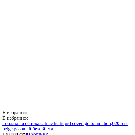
В избранное
В избранное
Тональная основа catrice hd liquid coverage foundation,020 rose
beige розовый беж 30 мл
120 000
сум
В корзину