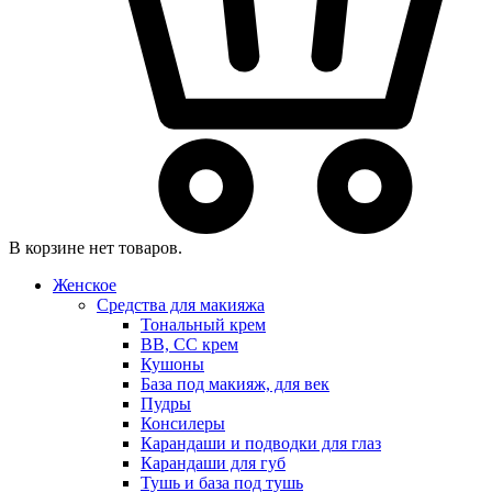
В корзине нет товаров.
Женское
Средства для макияжа
Тональный крем
BB, CC крем
Кушоны
База под макияж, для век
Пудры
Консилеры
Карандаши и подводки для глаз
Карандаши для губ
Тушь и база под тушь