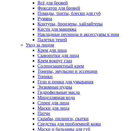
Всё для бровей
Фиксатор для бровей
Помады, тинты, блески для губ
Румяна
Контуры, бронзеры, хайлайтеры
Кисти для макияжа
Накладные ресницы и аксессуары к ним
Палетки теней
Уход за лицом
Крем для лица
Сыворотки для лица
Крем вокруг глаз
Солнцезащитный крем
Тонеры, эмульсии и эссенции
Тоники
Гели и пенки для умывания
Энзимные пудры
Гидрофильные масла
Мицеллярная вода
Спреи для лица
Маски для лица
Патчи
Скрабы, пилинги, скатки
Средства для проблемной кожи
Маски и бальзамы для губ