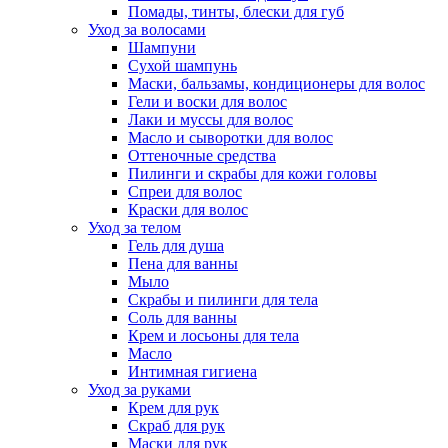
Помады, тинты, блески для губ
Уход за волосами
Шампуни
Сухой шампунь
Маски, бальзамы, кондиционеры для волос
Гели и воски для волос
Лаки и муссы для волос
Масло и сыворотки для волос
Оттеночные средства
Пилинги и скрабы для кожи головы
Спреи для волос
Краски для волос
Уход за телом
Гель для душа
Пена для ванны
Мыло
Скрабы и пилинги для тела
Соль для ванны
Крем и лосьоны для тела
Масло
Интимная гигиена
Уход за руками
Крем для рук
Скраб для рук
Маски для рук