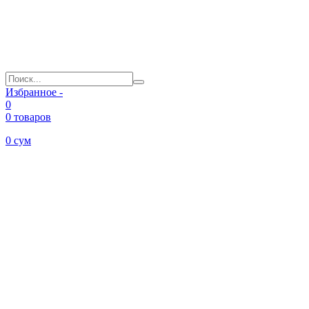
Избранное -
0
0 товаров
0
сум