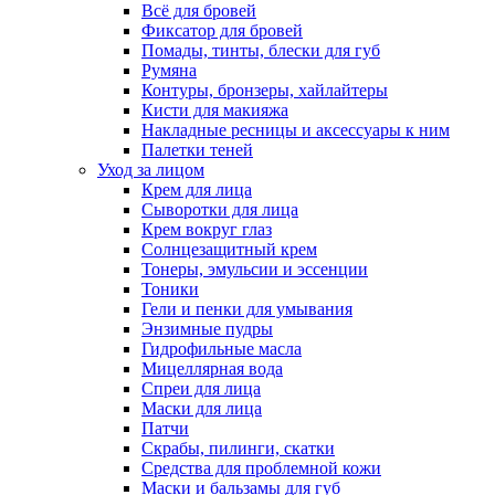
Всё для бровей
Фиксатор для бровей
Помады, тинты, блески для губ
Румяна
Контуры, бронзеры, хайлайтеры
Кисти для макияжа
Накладные ресницы и аксессуары к ним
Палетки теней
Уход за лицом
Крем для лица
Сыворотки для лица
Крем вокруг глаз
Солнцезащитный крем
Тонеры, эмульсии и эссенции
Тоники
Гели и пенки для умывания
Энзимные пудры
Гидрофильные масла
Мицеллярная вода
Спреи для лица
Маски для лица
Патчи
Скрабы, пилинги, скатки
Средства для проблемной кожи
Маски и бальзамы для губ