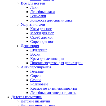
Всё для ногтей
Лаки
Лечебные лаки
Гель-лаки
Жидкость для снятия лака
Уход за ногами
Крем для ног
Маски для ног
Скраб для ног
Спреи для ног
Депиляция
Шугаринг
Воски
Крем для депиляции
Прочие средства для депиляции
Антиперспиранты
Гелевые
Спреи
Стики
Роликовые
Кремовые антиперспиранты
Лечебные антиперспиранты
Детская косметика
Детские шампуни
Детские пены и гели