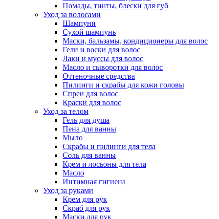
Помады, тинты, блески для губ
Уход за волосами
Шампуни
Сухой шампунь
Маски, бальзамы, кондиционеры для волос
Гели и воски для волос
Лаки и муссы для волос
Масло и сыворотки для волос
Оттеночные средства
Пилинги и скрабы для кожи головы
Спреи для волос
Краски для волос
Уход за телом
Гель для душа
Пена для ванны
Мыло
Скрабы и пилинги для тела
Соль для ванны
Крем и лосьоны для тела
Масло
Интимная гигиена
Уход за руками
Крем для рук
Скраб для рук
Маски для рук