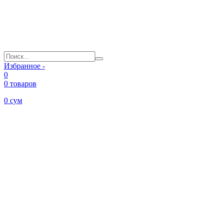
Избранное -
0
0 товаров
0
сум