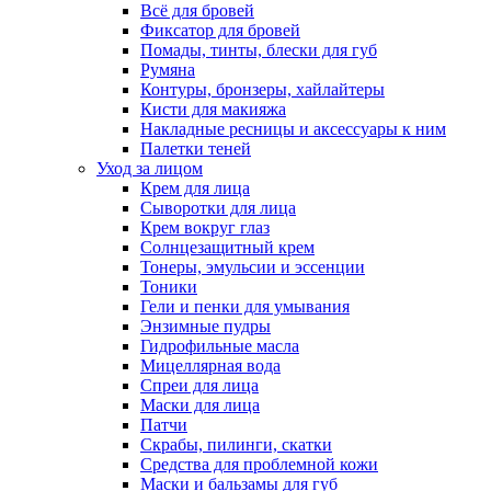
Всё для бровей
Фиксатор для бровей
Помады, тинты, блески для губ
Румяна
Контуры, бронзеры, хайлайтеры
Кисти для макияжа
Накладные ресницы и аксессуары к ним
Палетки теней
Уход за лицом
Крем для лица
Сыворотки для лица
Крем вокруг глаз
Солнцезащитный крем
Тонеры, эмульсии и эссенции
Тоники
Гели и пенки для умывания
Энзимные пудры
Гидрофильные масла
Мицеллярная вода
Спреи для лица
Маски для лица
Патчи
Скрабы, пилинги, скатки
Средства для проблемной кожи
Маски и бальзамы для губ