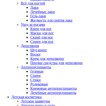
Всё для ногтей
Лаки
Лечебные лаки
Гель-лаки
Жидкость для снятия лака
Уход за ногами
Крем для ног
Маски для ног
Скраб для ног
Спреи для ног
Депиляция
Шугаринг
Воски
Крем для депиляции
Прочие средства для депиляции
Антиперспиранты
Гелевые
Спреи
Стики
Роликовые
Кремовые антиперспиранты
Лечебные антиперспиранты
Детская косметика
Детские шампуни
Детские пены и гели