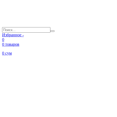
Избранное -
0
0 товаров
0
сум