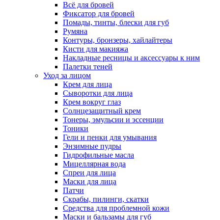
Всё для бровей
Фиксатор для бровей
Помады, тинты, блески для губ
Румяна
Контуры, бронзеры, хайлайтеры
Кисти для макияжа
Накладные ресницы и аксессуары к ним
Палетки теней
Уход за лицом
Крем для лица
Сыворотки для лица
Крем вокруг глаз
Солнцезащитный крем
Тонеры, эмульсии и эссенции
Тоники
Гели и пенки для умывания
Энзимные пудры
Гидрофильные масла
Мицеллярная вода
Спреи для лица
Маски для лица
Патчи
Скрабы, пилинги, скатки
Средства для проблемной кожи
Маски и бальзамы для губ