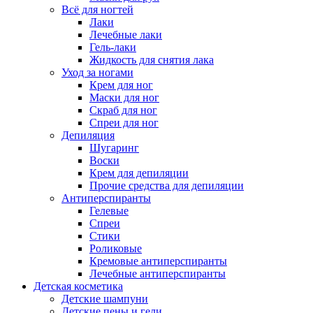
Всё для ногтей
Лаки
Лечебные лаки
Гель-лаки
Жидкость для снятия лака
Уход за ногами
Крем для ног
Маски для ног
Скраб для ног
Спреи для ног
Депиляция
Шугаринг
Воски
Крем для депиляции
Прочие средства для депиляции
Антиперспиранты
Гелевые
Спреи
Стики
Роликовые
Кремовые антиперспиранты
Лечебные антиперспиранты
Детская косметика
Детские шампуни
Детские пены и гели