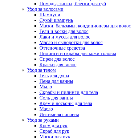
Помады, тинты, блески для губ
Уход за волосами
Шампуни
Сухой шампунь
Маски, бальзамы, кондиционеры для волос
Гели и воски для волос
Лаки и муссы для волос
Масло и сыворотки для волос
Оттеночные средства
Пилинги и скрабы для кожи головы
Спреи для волос
Краски для волос
Уход за телом
Гель для душа
Пена для ванны
Мыло
Скрабы и пилинги для тела
Соль для ванны
Крем и лосьоны для тела
Масло
Интимная гигиена
Уход за руками
Крем для рук
Скраб для рук
Маски для рук