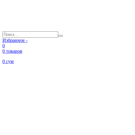
Избранное -
0
0 товаров
0
сум