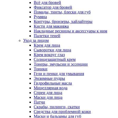
Всё для бровей
Фиксатор для бровей
Помады, тинты, блески для губ
Румяна
Контуры, бронзеры, хайлайтеры
Кисти для макияжа
Накладные ресницы и аксессуары к ним
Палетки теней
Уход за лицом
Крем для лица
Сыворотки для лица
Крем вокруг глаз
Солнцезащитный крем
Тонеры, эмульсии и эссенции
Тоники
Гели и пенки для умывания
Энзимные пудры
Гидрофильные масла
Мицеллярная вода
Спреи для лица
Маски для лица
Патчи
Скрабы, пилинги, скатки
Средства для проблемной кожи
Маски и бальзамы для губ