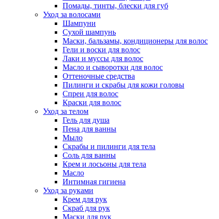
Помады, тинты, блески для губ
Уход за волосами
Шампуни
Сухой шампунь
Маски, бальзамы, кондиционеры для волос
Гели и воски для волос
Лаки и муссы для волос
Масло и сыворотки для волос
Оттеночные средства
Пилинги и скрабы для кожи головы
Спреи для волос
Краски для волос
Уход за телом
Гель для душа
Пена для ванны
Мыло
Скрабы и пилинги для тела
Соль для ванны
Крем и лосьоны для тела
Масло
Интимная гигиена
Уход за руками
Крем для рук
Скраб для рук
Маски для рук