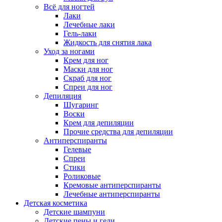
Всё для ногтей
Лаки
Лечебные лаки
Гель-лаки
Жидкость для снятия лака
Уход за ногами
Крем для ног
Маски для ног
Скраб для ног
Спреи для ног
Депиляция
Шугаринг
Воски
Крем для депиляции
Прочие средства для депиляции
Антиперспиранты
Гелевые
Спреи
Стики
Роликовые
Кремовые антиперспиранты
Лечебные антиперспиранты
Детская косметика
Детские шампуни
Детские пены и гели