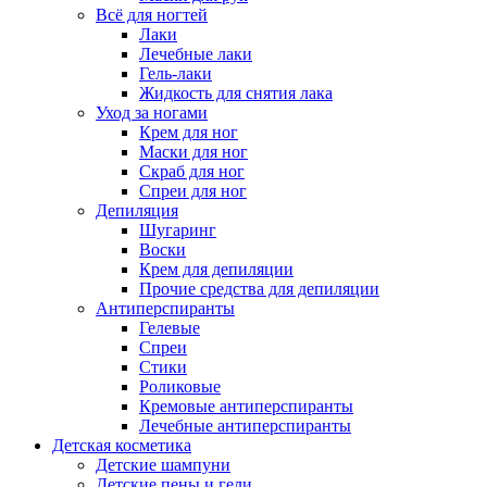
Всё для ногтей
Лаки
Лечебные лаки
Гель-лаки
Жидкость для снятия лака
Уход за ногами
Крем для ног
Маски для ног
Скраб для ног
Спреи для ног
Депиляция
Шугаринг
Воски
Крем для депиляции
Прочие средства для депиляции
Антиперспиранты
Гелевые
Спреи
Стики
Роликовые
Кремовые антиперспиранты
Лечебные антиперспиранты
Детская косметика
Детские шампуни
Детские пены и гели