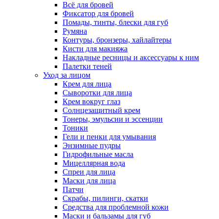
Всё для бровей
Фиксатор для бровей
Помады, тинты, блески для губ
Румяна
Контуры, бронзеры, хайлайтеры
Кисти для макияжа
Накладные ресницы и аксессуары к ним
Палетки теней
Уход за лицом
Крем для лица
Сыворотки для лица
Крем вокруг глаз
Солнцезащитный крем
Тонеры, эмульсии и эссенции
Тоники
Гели и пенки для умывания
Энзимные пудры
Гидрофильные масла
Мицеллярная вода
Спреи для лица
Маски для лица
Патчи
Скрабы, пилинги, скатки
Средства для проблемной кожи
Маски и бальзамы для губ