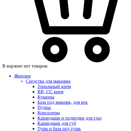
В корзине нет товаров.
Женское
Средства для макияжа
Тональный крем
BB, CC крем
Кушоны
База под макияж, для век
Пудры
Консилеры
Карандаши и подводки для глаз
Карандаши для губ
Тушь и база под тушь