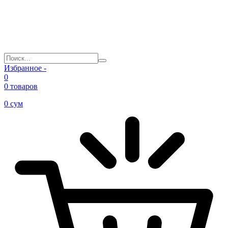
Избранное -
0
0 товаров
0
сум