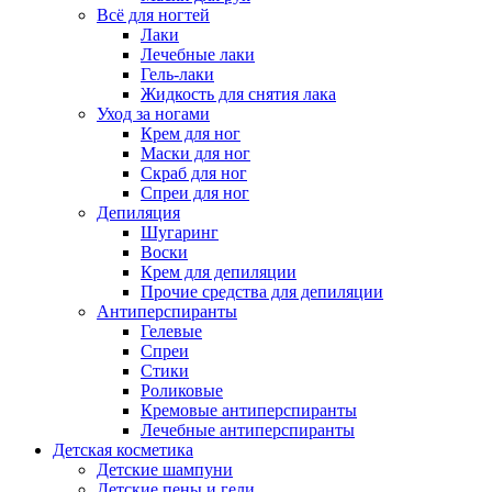
Всё для ногтей
Лаки
Лечебные лаки
Гель-лаки
Жидкость для снятия лака
Уход за ногами
Крем для ног
Маски для ног
Скраб для ног
Спреи для ног
Депиляция
Шугаринг
Воски
Крем для депиляции
Прочие средства для депиляции
Антиперспиранты
Гелевые
Спреи
Стики
Роликовые
Кремовые антиперспиранты
Лечебные антиперспиранты
Детская косметика
Детские шампуни
Детские пены и гели