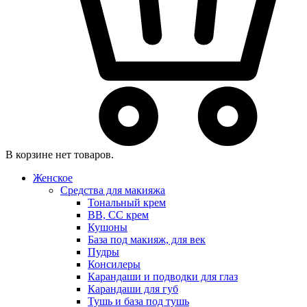
В корзине нет товаров.
Женское
Средства для макияжа
Тональный крем
BB, CC крем
Кушоны
База под макияж, для век
Пудры
Консилеры
Карандаши и подводки для глаз
Карандаши для губ
Тушь и база под тушь