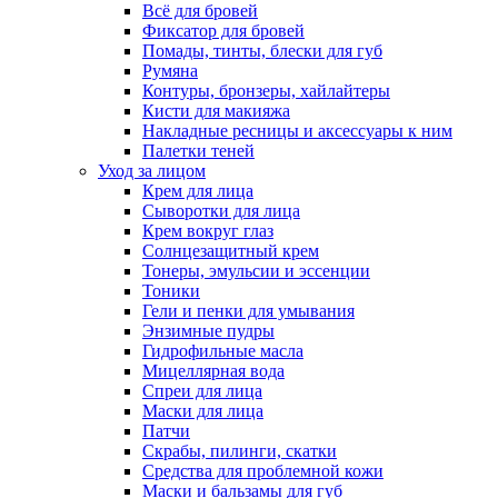
Всё для бровей
Фиксатор для бровей
Помады, тинты, блески для губ
Румяна
Контуры, бронзеры, хайлайтеры
Кисти для макияжа
Накладные ресницы и аксессуары к ним
Палетки теней
Уход за лицом
Крем для лица
Сыворотки для лица
Крем вокруг глаз
Солнцезащитный крем
Тонеры, эмульсии и эссенции
Тоники
Гели и пенки для умывания
Энзимные пудры
Гидрофильные масла
Мицеллярная вода
Спреи для лица
Маски для лица
Патчи
Скрабы, пилинги, скатки
Средства для проблемной кожи
Маски и бальзамы для губ