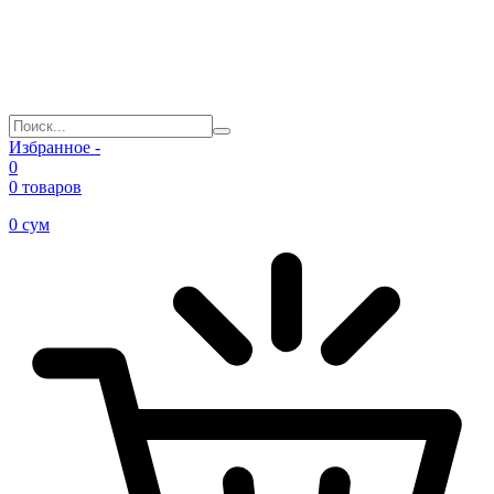
Избранное -
0
0 товаров
0
сум