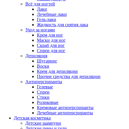
Всё для ногтей
Лаки
Лечебные лаки
Гель-лаки
Жидкость для снятия лака
Уход за ногами
Крем для ног
Маски для ног
Скраб для ног
Спреи для ног
Депиляция
Шугаринг
Воски
Крем для депиляции
Прочие средства для депиляции
Антиперспиранты
Гелевые
Спреи
Стики
Роликовые
Кремовые антиперспиранты
Лечебные антиперспиранты
Детская косметика
Детские шампуни
Детские пены и гели