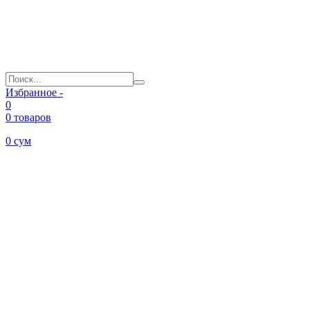
Избранное -
0
0 товаров
0
сум