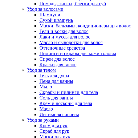
Помады, тинты, блески для губ
Уход за волосами
Шампуни
Сухой шампунь
Маски, бальзамы, кондиционеры для волос
Гели и воски для волос
Лаки и муссы для волос
Масло и сыворотки для волос
Оттеночные средства
Пилинги и скрабы для кожи головы
Спреи для волос
Краски для волос
Уход за телом
Гель для душа
Пена для ванны
Мыло
Скрабы и пилинги для тела
Соль для ванны
Крем и лосьоны для тела
Масло
Интимная гигиена
Уход за руками
Крем для рук
Скраб для рук
Маски для рук