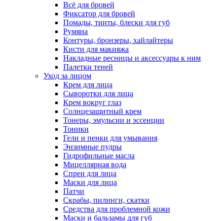
Всё для бровей
Фиксатор для бровей
Помады, тинты, блески для губ
Румяна
Контуры, бронзеры, хайлайтеры
Кисти для макияжа
Накладные ресницы и аксессуары к ним
Палетки теней
Уход за лицом
Крем для лица
Сыворотки для лица
Крем вокруг глаз
Солнцезащитный крем
Тонеры, эмульсии и эссенции
Тоники
Гели и пенки для умывания
Энзимные пудры
Гидрофильные масла
Мицеллярная вода
Спреи для лица
Маски для лица
Патчи
Скрабы, пилинги, скатки
Средства для проблемной кожи
Маски и бальзамы для губ