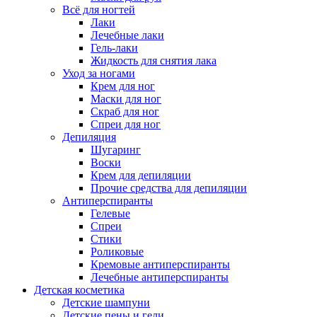
Всё для ногтей
Лаки
Лечебные лаки
Гель-лаки
Жидкость для снятия лака
Уход за ногами
Крем для ног
Маски для ног
Скраб для ног
Спреи для ног
Депиляция
Шугаринг
Воски
Крем для депиляции
Прочие средства для депиляции
Антиперспиранты
Гелевые
Спреи
Стики
Роликовые
Кремовые антиперспиранты
Лечебные антиперспиранты
Детская косметика
Детские шампуни
Детские пены и гели