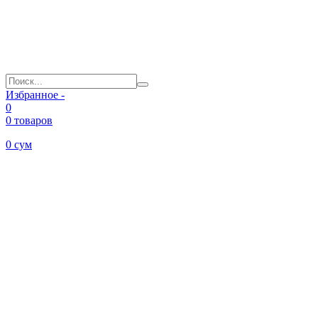
Избранное -
0
0 товаров
0
сум