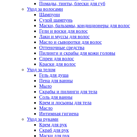
Помады, тинты, блески для губ
Уход за волосами
Шампуни
Сухой шампунь
Маски, бальзамы, кондиционеры для волос
Гели и воски для волос
Лаки и муссы для волос
Масло и сыворотки для волос
Оттеночные средства
Пилинги и скрабы для кожи головы
Спреи для волос
Краски для волос
Уход за телом
Гель для душа
Пена для ванны
Мыло
Скрабы и пилинги для тела
Соль для ванны
Крем и лосьоны для тела
Масло
Интимная гигиена
Уход за руками
Крем для рук
Скраб для рук
Маски для рук