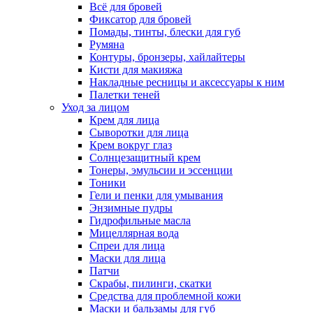
Всё для бровей
Фиксатор для бровей
Помады, тинты, блески для губ
Румяна
Контуры, бронзеры, хайлайтеры
Кисти для макияжа
Накладные ресницы и аксессуары к ним
Палетки теней
Уход за лицом
Крем для лица
Сыворотки для лица
Крем вокруг глаз
Солнцезащитный крем
Тонеры, эмульсии и эссенции
Тоники
Гели и пенки для умывания
Энзимные пудры
Гидрофильные масла
Мицеллярная вода
Спреи для лица
Маски для лица
Патчи
Скрабы, пилинги, скатки
Средства для проблемной кожи
Маски и бальзамы для губ