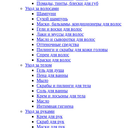
Помады, тинты, блески для губ
Уход за волосами
Шампуни
Сухой шампунь
Маски, бальзамы, кондиционеры для волос
Гели и воски для волос
Лаки и муссы для волос
Масло и сыворотки для волос
Оттеночные средства
Пилинги и скрабы для кожи головы
Спреи для волос
Краски для волос
Уход за телом
Гель для душа
Пена для ванны
Мыло
Скрабы и пилинги для тела
Соль для ванны
Крем и лосьоны для тела
Масло
Интимная гигиена
Уход за руками
Крем для рук
Скраб для рук
Маски для рук