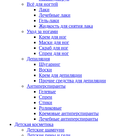
Всё для ногтей
Лаки
Лечебные лаки
Гель-лаки
Жидкость для снятия лака
Уход за ногами
Крем для ног
Маски для ног
Скраб для ног
Спреи для ног
Депиляция
Шугаринг
Воски
Крем для депиляции
Прочие средства для депиляции
Антиперспиранты
Гелевые
Спреи
Стики
Роликовые
Кремовые антиперспиранты
Лечебные антиперспиранты
Детская косметика
Детские шампуни
Детские пены и гели