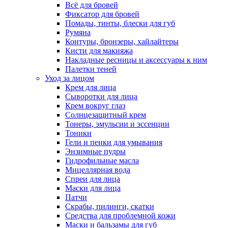
Всё для бровей
Фиксатор для бровей
Помады, тинты, блески для губ
Румяна
Контуры, бронзеры, хайлайтеры
Кисти для макияжа
Накладные ресницы и аксессуары к ним
Палетки теней
Уход за лицом
Крем для лица
Сыворотки для лица
Крем вокруг глаз
Солнцезащитный крем
Тонеры, эмульсии и эссенции
Тоники
Гели и пенки для умывания
Энзимные пудры
Гидрофильные масла
Мицеллярная вода
Спреи для лица
Маски для лица
Патчи
Скрабы, пилинги, скатки
Средства для проблемной кожи
Маски и бальзамы для губ