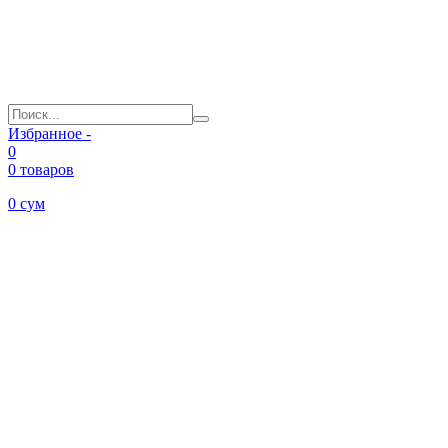
Избранное -
0
0 товаров
0
сум