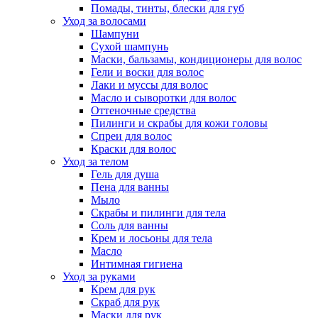
Помады, тинты, блески для губ
Уход за волосами
Шампуни
Сухой шампунь
Маски, бальзамы, кондиционеры для волос
Гели и воски для волос
Лаки и муссы для волос
Масло и сыворотки для волос
Оттеночные средства
Пилинги и скрабы для кожи головы
Спреи для волос
Краски для волос
Уход за телом
Гель для душа
Пена для ванны
Мыло
Скрабы и пилинги для тела
Соль для ванны
Крем и лосьоны для тела
Масло
Интимная гигиена
Уход за руками
Крем для рук
Скраб для рук
Маски для рук