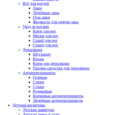
Всё для ногтей
Лаки
Лечебные лаки
Гель-лаки
Жидкость для снятия лака
Уход за ногами
Крем для ног
Маски для ног
Скраб для ног
Спреи для ног
Депиляция
Шугаринг
Воски
Крем для депиляции
Прочие средства для депиляции
Антиперспиранты
Гелевые
Спреи
Стики
Роликовые
Кремовые антиперспиранты
Лечебные антиперспиранты
Детская косметика
Детские шампуни
Детские пены и гели