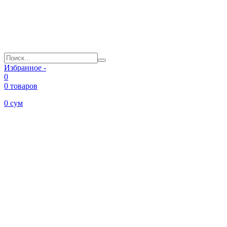
Избранное -
0
0 товаров
0
сум