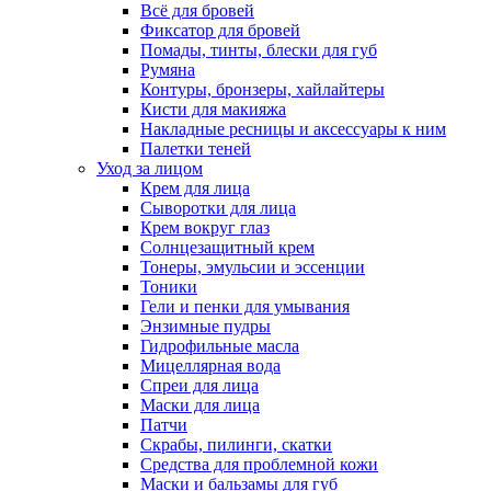
Всё для бровей
Фиксатор для бровей
Помады, тинты, блески для губ
Румяна
Контуры, бронзеры, хайлайтеры
Кисти для макияжа
Накладные ресницы и аксессуары к ним
Палетки теней
Уход за лицом
Крем для лица
Сыворотки для лица
Крем вокруг глаз
Солнцезащитный крем
Тонеры, эмульсии и эссенции
Тоники
Гели и пенки для умывания
Энзимные пудры
Гидрофильные масла
Мицеллярная вода
Спреи для лица
Маски для лица
Патчи
Скрабы, пилинги, скатки
Средства для проблемной кожи
Маски и бальзамы для губ