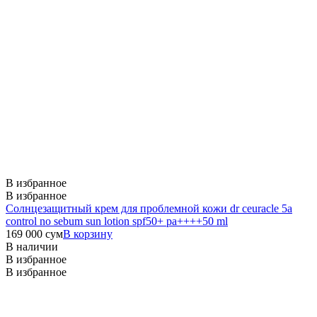
В избранное
В избранное
Солнцезащитный крем для проблемной кожи dr ceuracle 5a
control no sebum sun lotion spf50+ pa++++50 ml
169 000
сум
В корзину
В наличии
В избранное
В избранное