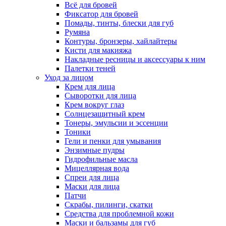
Всё для бровей
Фиксатор для бровей
Помады, тинты, блески для губ
Румяна
Контуры, бронзеры, хайлайтеры
Кисти для макияжа
Накладные ресницы и аксессуары к ним
Палетки теней
Уход за лицом
Крем для лица
Сыворотки для лица
Крем вокруг глаз
Солнцезащитный крем
Тонеры, эмульсии и эссенции
Тоники
Гели и пенки для умывания
Энзимные пудры
Гидрофильные масла
Мицеллярная вода
Спреи для лица
Маски для лица
Патчи
Скрабы, пилинги, скатки
Средства для проблемной кожи
Маски и бальзамы для губ