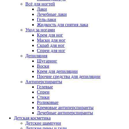
Всё для ногтей
Лаки
Лечебные лаки
Гель-лаки
Жидкость для снятия лака
Уход за ногами
Крем для ног
Маски для ног
Скраб для ног
Спреи для ног
Депиляция
Шугаринг
Воски
Крем для депиляции
Прочие средства для депиляции
Антиперспиранты
Гелевые
Спреи
Стики
Роликовые
Кремовые антиперспиранты
Лечебные антиперспиранты
Детская косметика
Детские шампуни
Детские пены и гели