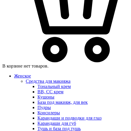
В корзине нет товаров.
Женское
Средства для макияжа
Тональный крем
BB, CC крем
Кушоны
База под макияж, для век
Пудры
Консилеры
Карандаши и подводки для глаз
Карандаши для губ
Тушь и база под тушь