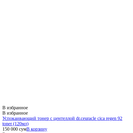
В избранное
В избранное
Успокаивающий тонер с центеллой dr.ceuracle cica regen 92
toner (120мл)
150 000
сум
В корзину