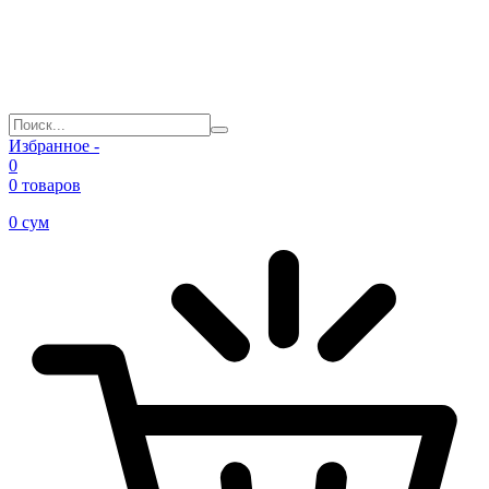
Избранное -
0
0 товаров
0
сум