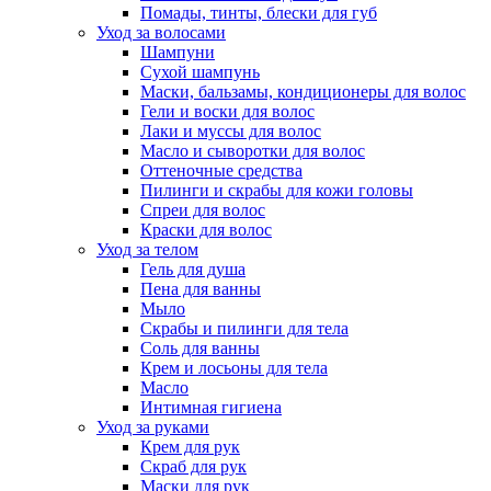
Помады, тинты, блески для губ
Уход за волосами
Шампуни
Сухой шампунь
Маски, бальзамы, кондиционеры для волос
Гели и воски для волос
Лаки и муссы для волос
Масло и сыворотки для волос
Оттеночные средства
Пилинги и скрабы для кожи головы
Спреи для волос
Краски для волос
Уход за телом
Гель для душа
Пена для ванны
Мыло
Скрабы и пилинги для тела
Соль для ванны
Крем и лосьоны для тела
Масло
Интимная гигиена
Уход за руками
Крем для рук
Скраб для рук
Маски для рук