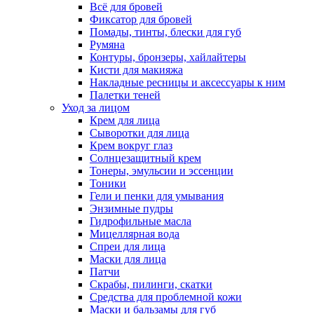
Всё для бровей
Фиксатор для бровей
Помады, тинты, блески для губ
Румяна
Контуры, бронзеры, хайлайтеры
Кисти для макияжа
Накладные ресницы и аксессуары к ним
Палетки теней
Уход за лицом
Крем для лица
Сыворотки для лица
Крем вокруг глаз
Солнцезащитный крем
Тонеры, эмульсии и эссенции
Тоники
Гели и пенки для умывания
Энзимные пудры
Гидрофильные масла
Мицеллярная вода
Спреи для лица
Маски для лица
Патчи
Скрабы, пилинги, скатки
Средства для проблемной кожи
Маски и бальзамы для губ