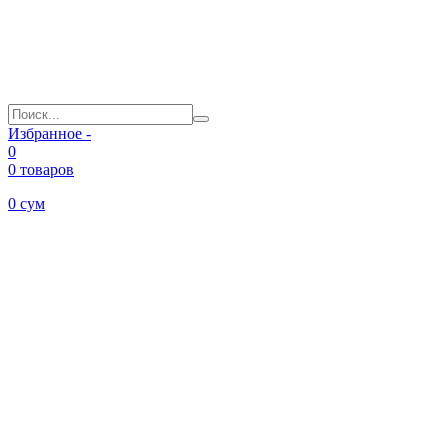
Избранное -
0
0 товаров
0
сум