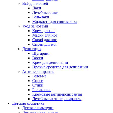
Всё для ногтей
Лаки
Лечебные лаки
Гель-лаки
Жидкость для снятия лака
Уход за ногами
Крем для ног
Маски для ног
Скраб для ног
Спреи для ног
Депиляция
Шугаринг
Воски
Крем для депиляции
Прочие средства для депиляции
Антиперспиранты
Гелевые
Спреи
Стики
Роликовые
Кремовые антиперспиранты
Лечебные антиперспиранты
Детская косметика
Детские шампуни
Детские пены и гели