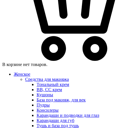
В корзине нет товаров.
Женское
Средства для макияжа
Тональный крем
BB, CC крем
Кушоны
База под макияж, для век
Пудры
Консилеры
Карандаши и подводки для глаз
Карандаши для губ
Тушь и база под тушь