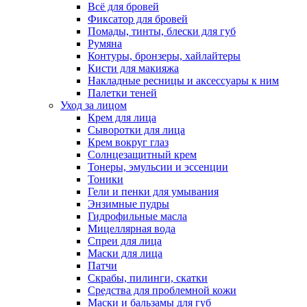
Всё для бровей
Фиксатор для бровей
Помады, тинты, блески для губ
Румяна
Контуры, бронзеры, хайлайтеры
Кисти для макияжа
Накладные ресницы и аксессуары к ним
Палетки теней
Уход за лицом
Крем для лица
Сыворотки для лица
Крем вокруг глаз
Солнцезащитный крем
Тонеры, эмульсии и эссенции
Тоники
Гели и пенки для умывания
Энзимные пудры
Гидрофильные масла
Мицеллярная вода
Спреи для лица
Маски для лица
Патчи
Скрабы, пилинги, скатки
Средства для проблемной кожи
Маски и бальзамы для губ