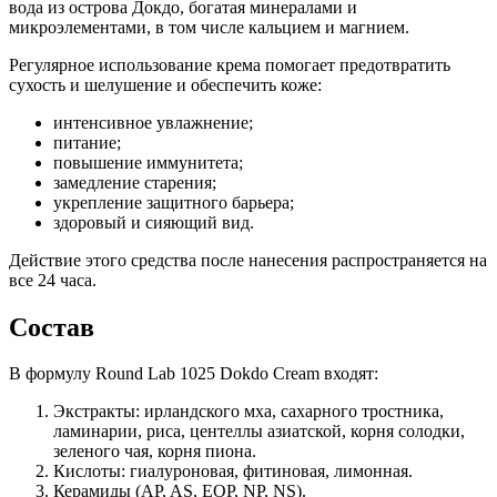
вода из острова Докдо, богатая минералами и
микроэлементами, в том числе кальцием и магнием.
Регулярное использование крема помогает предотвратить
сухость и шелушение и обеспечить коже:
интенсивное увлажнение;
питание;
повышение иммунитета;
замедление старения;
укрепление защитного барьера;
здоровый и сияющий вид.
Действие этого средства после нанесения распространяется на
все 24 часа.
Состав
В формулу Round Lab 1025 Dokdo Cream входят:
Экстракты: ирландского мха, сахарного тростника,
ламинарии, риса, центеллы азиатской, корня солодки,
зеленого чая, корня пиона.
Кислоты: гиалуроновая, фитиновая, лимонная.
Керамиды (AP, AS, EOP, NP, NS).