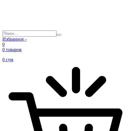
Избранное -
0
0 товаров
0
сум