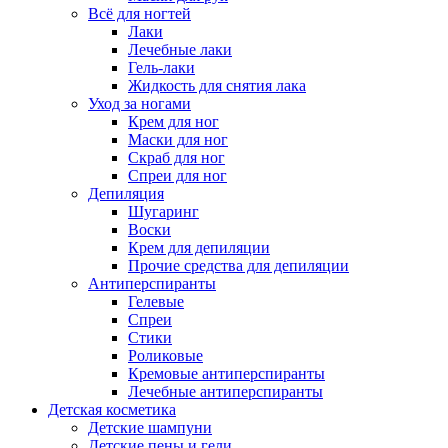
Всё для ногтей
Лаки
Лечебные лаки
Гель-лаки
Жидкость для снятия лака
Уход за ногами
Крем для ног
Маски для ног
Скраб для ног
Спреи для ног
Депиляция
Шугаринг
Воски
Крем для депиляции
Прочие средства для депиляции
Антиперспиранты
Гелевые
Спреи
Стики
Роликовые
Кремовые антиперспиранты
Лечебные антиперспиранты
Детская косметика
Детские шампуни
Детские пены и гели