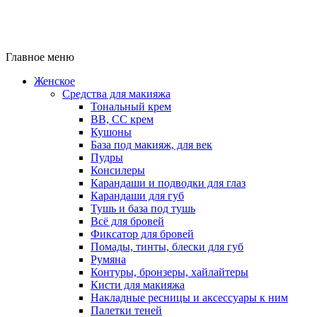
Главное меню
Женское
Средства для макияжа
Тональный крем
BB, CC крем
Кушоны
База под макияж, для век
Пудры
Консилеры
Карандаши и подводки для глаз
Карандаши для губ
Тушь и база под тушь
Всё для бровей
Фиксатор для бровей
Помады, тинты, блески для губ
Румяна
Контуры, бронзеры, хайлайтеры
Кисти для макияжа
Накладные ресницы и аксессуары к ним
Палетки теней