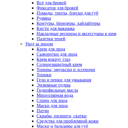
Всё для бровей
Фиксатор для бровей
Помады, тинты, блески для губ
Румяна
Контуры, бронзеры, хайлайтеры
Кисти для макияжа
Накладные ресницы и аксессуары к ним
Палетки теней
Уход за лицом
Крем для лица
Сыворотки для лица
Крем вокруг глаз
Солнцезащитный крем
Тонеры, эмульсии и эссенции
Тоники
Гели и пенки для умывания
Энзимные пудры
Гидрофильные масла
Мицеллярная вода
Спреи для лица
Маски для лица
Патчи
Скрабы, пилинги, скатки
Средства для проблемной кожи
Маски и бальзамы для губ