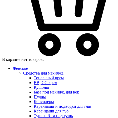
В корзине нет товаров.
Женское
Средства для макияжа
Тональный крем
BB, CC крем
Кушоны
База под макияж, для век
Пудры
Консилеры
Карандаши и подводки для глаз
Карандаши для губ
Тушь и база под тушь