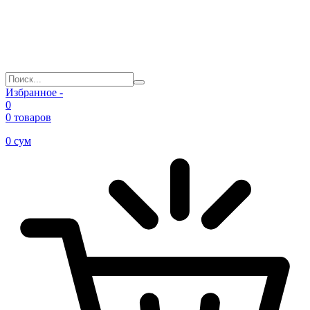
Избранное -
0
0 товаров
0
сум