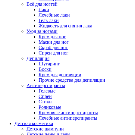
Всё для ногтей
Лаки
Лечебные лаки
Гель-лаки
Жидкость для снятия лака
Уход за ногами
Крем для ног
Маски для ног
Скраб для ног
Спреи для ног
Депиляция
Шугаринг
Воски
Крем для депиляции
Прочие средства для депиляции
Антиперспиранты
Гелевые
Спреи
Стики
Роликовые
Кремовые антиперспиранты
Лечебные антиперспиранты
Детская косметика
Детские шампуни
Детские пены и гели