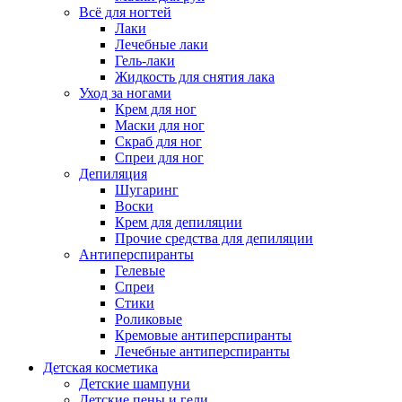
Всё для ногтей
Лаки
Лечебные лаки
Гель-лаки
Жидкость для снятия лака
Уход за ногами
Крем для ног
Маски для ног
Скраб для ног
Спреи для ног
Депиляция
Шугаринг
Воски
Крем для депиляции
Прочие средства для депиляции
Антиперспиранты
Гелевые
Спреи
Стики
Роликовые
Кремовые антиперспиранты
Лечебные антиперспиранты
Детская косметика
Детские шампуни
Детские пены и гели