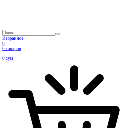
Избранное -
0
0 товаров
0
сум