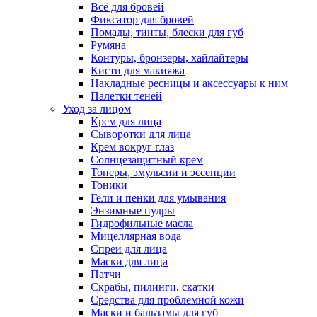
Всё для бровей
Фиксатор для бровей
Помады, тинты, блески для губ
Румяна
Контуры, бронзеры, хайлайтеры
Кисти для макияжа
Накладные ресницы и аксессуары к ним
Палетки теней
Уход за лицом
Крем для лица
Сыворотки для лица
Крем вокруг глаз
Солнцезащитный крем
Тонеры, эмульсии и эссенции
Тоники
Гели и пенки для умывания
Энзимные пудры
Гидрофильные масла
Мицеллярная вода
Спреи для лица
Маски для лица
Патчи
Скрабы, пилинги, скатки
Средства для проблемной кожи
Маски и бальзамы для губ