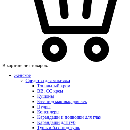
В корзине нет товаров.
Женское
Средства для макияжа
Тональный крем
BB, CC крем
Кушоны
База под макияж, для век
Пудры
Консилеры
Карандаши и подводки для глаз
Карандаши для губ
Тушь и база под тушь