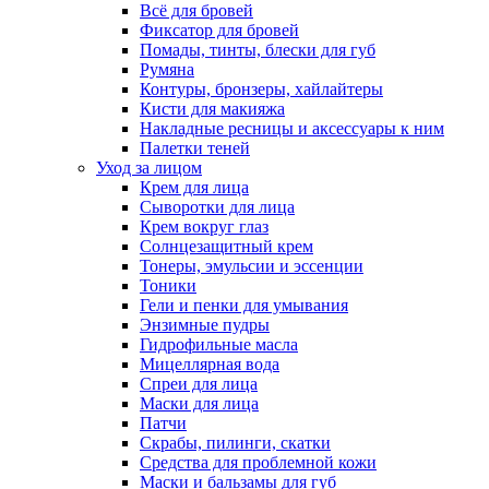
Всё для бровей
Фиксатор для бровей
Помады, тинты, блески для губ
Румяна
Контуры, бронзеры, хайлайтеры
Кисти для макияжа
Накладные ресницы и аксессуары к ним
Палетки теней
Уход за лицом
Крем для лица
Сыворотки для лица
Крем вокруг глаз
Солнцезащитный крем
Тонеры, эмульсии и эссенции
Тоники
Гели и пенки для умывания
Энзимные пудры
Гидрофильные масла
Мицеллярная вода
Спреи для лица
Маски для лица
Патчи
Скрабы, пилинги, скатки
Средства для проблемной кожи
Маски и бальзамы для губ