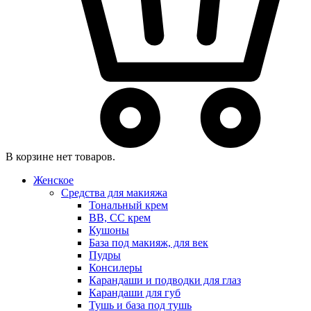
В корзине нет товаров.
Женское
Средства для макияжа
Тональный крем
BB, CC крем
Кушоны
База под макияж, для век
Пудры
Консилеры
Карандаши и подводки для глаз
Карандаши для губ
Тушь и база под тушь