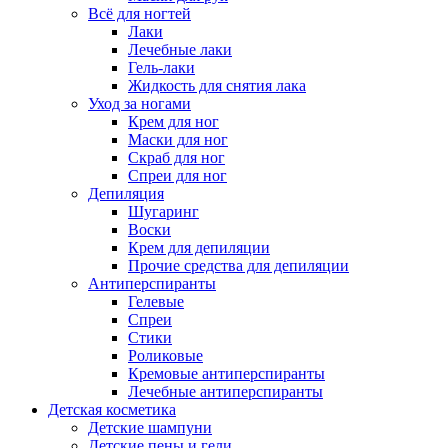
Всё для ногтей
Лаки
Лечебные лаки
Гель-лаки
Жидкость для снятия лака
Уход за ногами
Крем для ног
Маски для ног
Скраб для ног
Спреи для ног
Депиляция
Шугаринг
Воски
Крем для депиляции
Прочие средства для депиляции
Антиперспиранты
Гелевые
Спреи
Стики
Роликовые
Кремовые антиперспиранты
Лечебные антиперспиранты
Детская косметика
Детские шампуни
Детские пены и гели