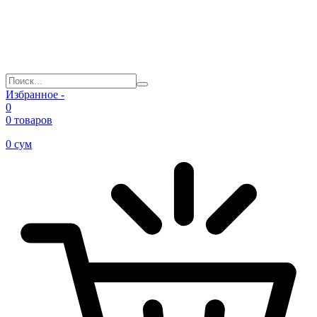
Избранное -
0
0 товаров
0
сум