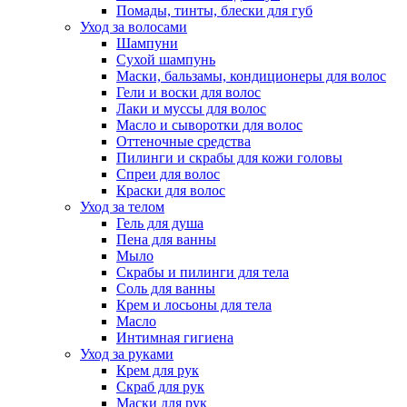
Помады, тинты, блески для губ
Уход за волосами
Шампуни
Сухой шампунь
Маски, бальзамы, кондиционеры для волос
Гели и воски для волос
Лаки и муссы для волос
Масло и сыворотки для волос
Оттеночные средства
Пилинги и скрабы для кожи головы
Спреи для волос
Краски для волос
Уход за телом
Гель для душа
Пена для ванны
Мыло
Скрабы и пилинги для тела
Соль для ванны
Крем и лосьоны для тела
Масло
Интимная гигиена
Уход за руками
Крем для рук
Скраб для рук
Маски для рук