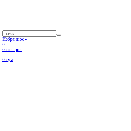
Избранное -
0
0 товаров
0
сум