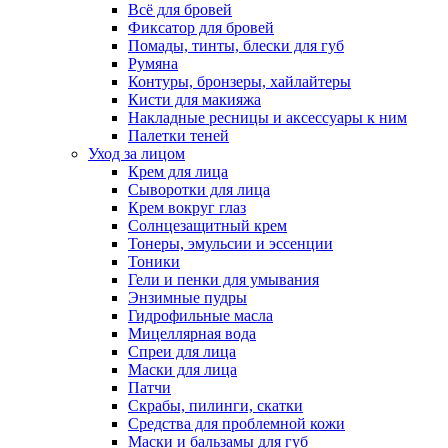
Всё для бровей
Фиксатор для бровей
Помады, тинты, блески для губ
Румяна
Контуры, бронзеры, хайлайтеры
Кисти для макияжа
Накладные ресницы и аксессуары к ним
Палетки теней
Уход за лицом
Крем для лица
Сыворотки для лица
Крем вокруг глаз
Солнцезащитный крем
Тонеры, эмульсии и эссенции
Тоники
Гели и пенки для умывания
Энзимные пудры
Гидрофильные масла
Мицеллярная вода
Спреи для лица
Маски для лица
Патчи
Скрабы, пилинги, скатки
Средства для проблемной кожи
Маски и бальзамы для губ