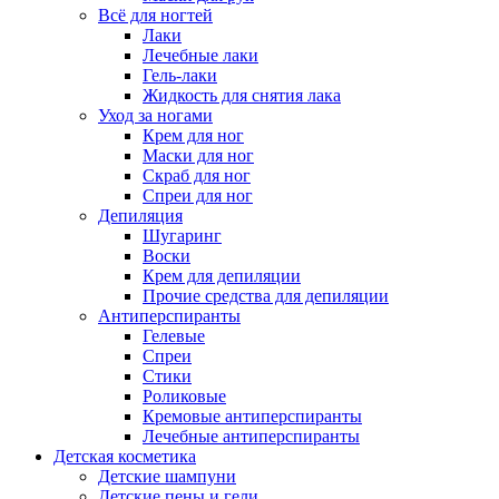
Всё для ногтей
Лаки
Лечебные лаки
Гель-лаки
Жидкость для снятия лака
Уход за ногами
Крем для ног
Маски для ног
Скраб для ног
Спреи для ног
Депиляция
Шугаринг
Воски
Крем для депиляции
Прочие средства для депиляции
Антиперспиранты
Гелевые
Спреи
Стики
Роликовые
Кремовые антиперспиранты
Лечебные антиперспиранты
Детская косметика
Детские шампуни
Детские пены и гели