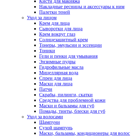
Кисти для макияжа
Накладные ресницы и аксессуары к ним
Палетки теней
Уход за лицом
Крем для лица
Сыворотки для лица
Крем вокруг глаз
Солнцезащитный крем
Тонеры, эмульсии и эссенции
Тоники
Гели и пенки для умывания
Энзимные пудры
Гидрофильные масла
Мицеллярная вода
Спреи для лица
Маски для лица
Патчи
Скрабы, пилинги, скатки
Средства для проблемной кожи
Маски и бальзамы для губ
Помады, тинты, блески для губ
Уход за волосами
Шампуни
Сухой шампунь
Маски, бальзамы, кондиционеры для волос