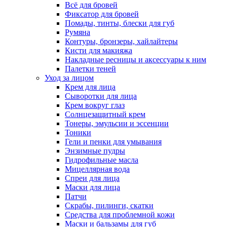
Всё для бровей
Фиксатор для бровей
Помады, тинты, блески для губ
Румяна
Контуры, бронзеры, хайлайтеры
Кисти для макияжа
Накладные ресницы и аксессуары к ним
Палетки теней
Уход за лицом
Крем для лица
Сыворотки для лица
Крем вокруг глаз
Солнцезащитный крем
Тонеры, эмульсии и эссенции
Тоники
Гели и пенки для умывания
Энзимные пудры
Гидрофильные масла
Мицеллярная вода
Спреи для лица
Маски для лица
Патчи
Скрабы, пилинги, скатки
Средства для проблемной кожи
Маски и бальзамы для губ