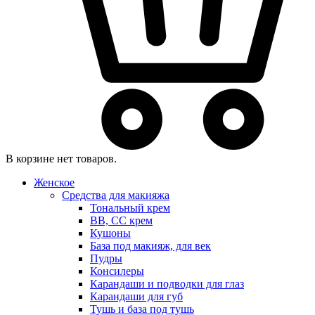
В корзине нет товаров.
Женское
Средства для макияжа
Тональный крем
BB, CC крем
Кушоны
База под макияж, для век
Пудры
Консилеры
Карандаши и подводки для глаз
Карандаши для губ
Тушь и база под тушь