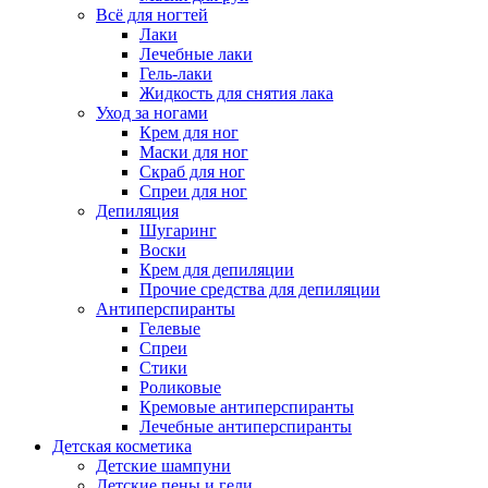
Всё для ногтей
Лаки
Лечебные лаки
Гель-лаки
Жидкость для снятия лака
Уход за ногами
Крем для ног
Маски для ног
Скраб для ног
Спреи для ног
Депиляция
Шугаринг
Воски
Крем для депиляции
Прочие средства для депиляции
Антиперспиранты
Гелевые
Спреи
Стики
Роликовые
Кремовые антиперспиранты
Лечебные антиперспиранты
Детская косметика
Детские шампуни
Детские пены и гели