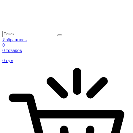
Избранное -
0
0 товаров
0
сум