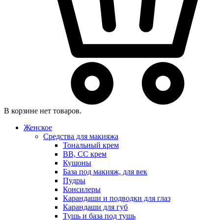
В корзине нет товаров.
Женское
Средства для макияжа
Тональный крем
BB, CC крем
Кушоны
База под макияж, для век
Пудры
Консилеры
Карандаши и подводки для глаз
Карандаши для губ
Тушь и база под тушь