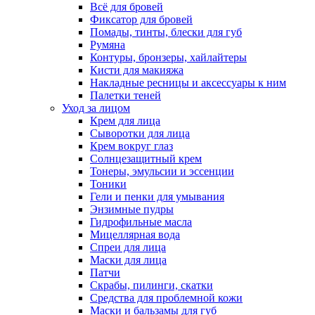
Всё для бровей
Фиксатор для бровей
Помады, тинты, блески для губ
Румяна
Контуры, бронзеры, хайлайтеры
Кисти для макияжа
Накладные ресницы и аксессуары к ним
Палетки теней
Уход за лицом
Крем для лица
Сыворотки для лица
Крем вокруг глаз
Солнцезащитный крем
Тонеры, эмульсии и эссенции
Тоники
Гели и пенки для умывания
Энзимные пудры
Гидрофильные масла
Мицеллярная вода
Спреи для лица
Маски для лица
Патчи
Скрабы, пилинги, скатки
Средства для проблемной кожи
Маски и бальзамы для губ