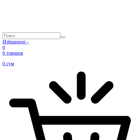
Избранное -
0
0 товаров
0
сум