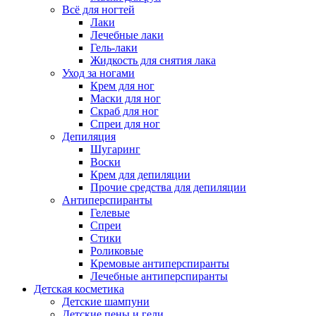
Всё для ногтей
Лаки
Лечебные лаки
Гель-лаки
Жидкость для снятия лака
Уход за ногами
Крем для ног
Маски для ног
Скраб для ног
Спреи для ног
Депиляция
Шугаринг
Воски
Крем для депиляции
Прочие средства для депиляции
Антиперспиранты
Гелевые
Спреи
Стики
Роликовые
Кремовые антиперспиранты
Лечебные антиперспиранты
Детская косметика
Детские шампуни
Детские пены и гели