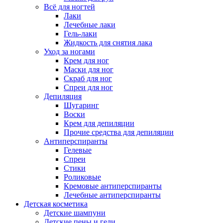
Всё для ногтей
Лаки
Лечебные лаки
Гель-лаки
Жидкость для снятия лака
Уход за ногами
Крем для ног
Маски для ног
Скраб для ног
Спреи для ног
Депиляция
Шугаринг
Воски
Крем для депиляции
Прочие средства для депиляции
Антиперспиранты
Гелевые
Спреи
Стики
Роликовые
Кремовые антиперспиранты
Лечебные антиперспиранты
Детская косметика
Детские шампуни
Детские пены и гели