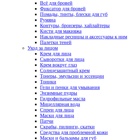
Всё для бровей
Фиксатор для бровей
Помады, тинты, блески для губ
Румяна
Контуры, бронзеры, хайлайтеры
Кисти для макияжа
Накладные ресницы и аксессуары к ним
Палетки теней
Уход за лицом
Крем для лица
Сыворотки для лица
Крем вокруг глаз
Солнцезащитный крем
Тонеры, эмульсии и эссенции
Тоники
Гели и пенки для умывания
Энзимные пудры
Гидрофильные масла
Мицеллярная вода
Спреи для лица
Маски для лица
Патчи
Скрабы, пилинги, скатки
Средства для проблемной кожи
Маски и бальзамы для губ