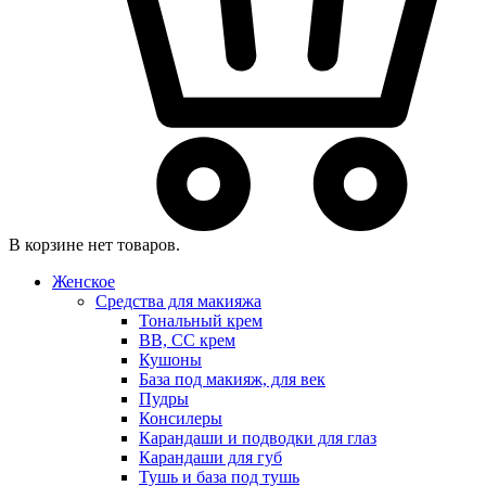
В корзине нет товаров.
Женское
Средства для макияжа
Тональный крем
BB, CC крем
Кушоны
База под макияж, для век
Пудры
Консилеры
Карандаши и подводки для глаз
Карандаши для губ
Тушь и база под тушь