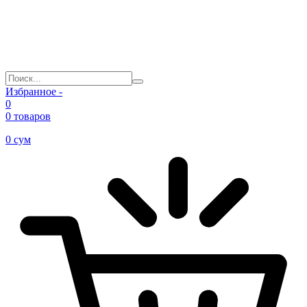
Избранное -
0
0 товаров
0
сум