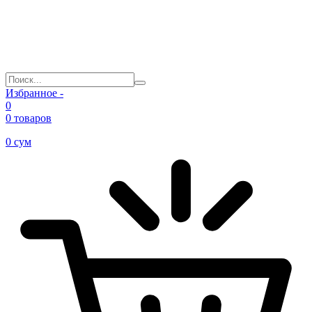
Избранное -
0
0 товаров
0
сум