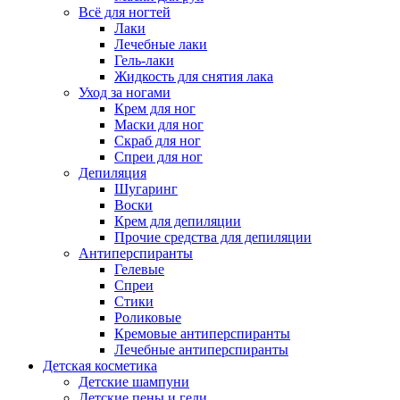
Всё для ногтей
Лаки
Лечебные лаки
Гель-лаки
Жидкость для снятия лака
Уход за ногами
Крем для ног
Маски для ног
Скраб для ног
Спреи для ног
Депиляция
Шугаринг
Воски
Крем для депиляции
Прочие средства для депиляции
Антиперспиранты
Гелевые
Спреи
Стики
Роликовые
Кремовые антиперспиранты
Лечебные антиперспиранты
Детская косметика
Детские шампуни
Детские пены и гели