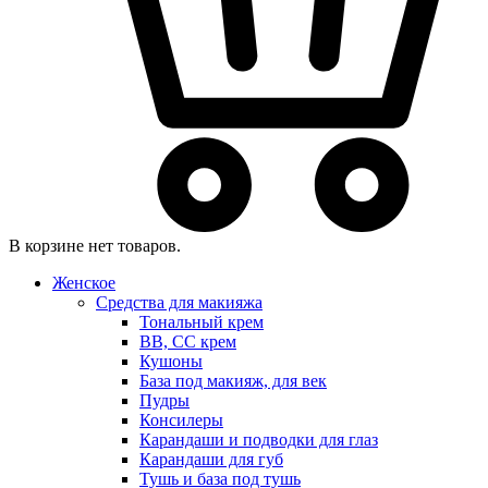
В корзине нет товаров.
Женское
Средства для макияжа
Тональный крем
BB, CC крем
Кушоны
База под макияж, для век
Пудры
Консилеры
Карандаши и подводки для глаз
Карандаши для губ
Тушь и база под тушь