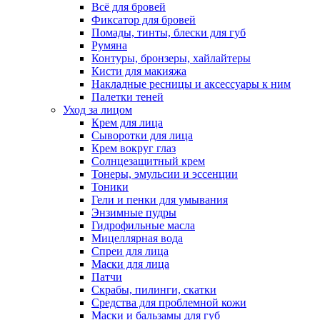
Всё для бровей
Фиксатор для бровей
Помады, тинты, блески для губ
Румяна
Контуры, бронзеры, хайлайтеры
Кисти для макияжа
Накладные ресницы и аксессуары к ним
Палетки теней
Уход за лицом
Крем для лица
Сыворотки для лица
Крем вокруг глаз
Солнцезащитный крем
Тонеры, эмульсии и эссенции
Тоники
Гели и пенки для умывания
Энзимные пудры
Гидрофильные масла
Мицеллярная вода
Спреи для лица
Маски для лица
Патчи
Скрабы, пилинги, скатки
Средства для проблемной кожи
Маски и бальзамы для губ