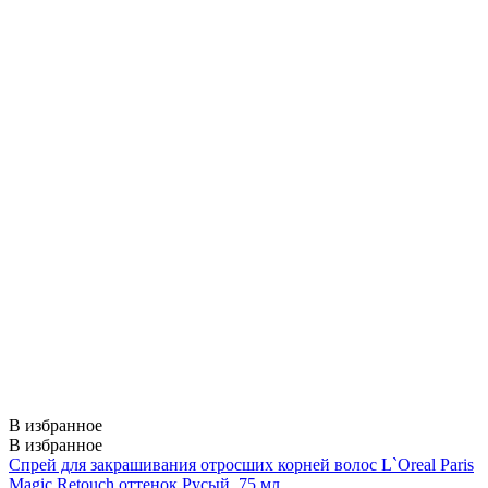
В избранное
В избранное
Спрей для закрашивания отросших корней волос L`Oreal Paris
Magic Retouch,оттенок Русый. 75 мл