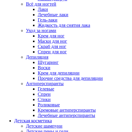
Всё для ногтей
Лаки
Лечебные лаки
Гель-лаки
Жидкость для снятия лака
Уход за ногами
Крем для ног
Маски для ног
Скраб для ног
Спреи для ног
Депиляция
Шугаринг
Воски
Крем для депиляции
Прочие средства для депиляции
Антиперспиранты
Гелевые
Спреи
Стики
Роликовые
Кремовые антиперспиранты
Лечебные антиперспиранты
Детская косметика
Детские шампуни
Детские пены и гели