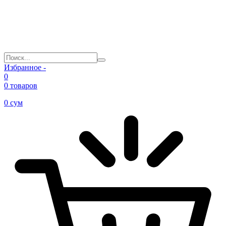
Избранное -
0
0 товаров
0
сум