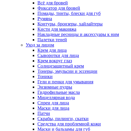
Всё для бровей
Фиксатор для бровей
Помады, тинты, блески для губ
Румяна
Контуры, бронзеры, хайлайтеры
Кисти для макияжа
Накладные ресницы и аксессуары к ним
Палетки теней
Уход за лицом
Крем для лица
Сыворотки для лица
Крем вокруг глаз
Солнцезащитный крем
Тонеры, эмульсии и эссенции
Тоники
Гели и пенки для умывания
Энзимные пудры
Гидрофильные масла
Мицеллярная вода
Спреи для лица
Маски для лица
Патчи
Скрабы, пилинги, скатки
Средства для проблемной кожи
Маски и бальзамы для губ