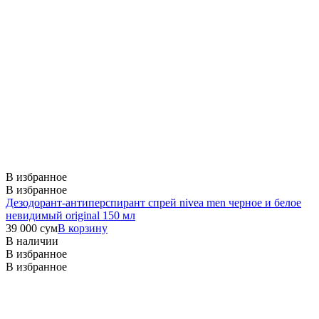
В избранное
В избранное
Дезодорант-антиперспирант спрей nivea men черное и белое
невидимый original 150 мл
39 000
сум
В корзину
В наличии
В избранное
В избранное