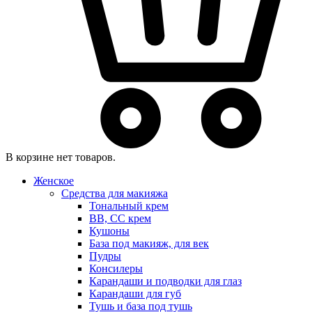
В корзине нет товаров.
Женское
Средства для макияжа
Тональный крем
BB, CC крем
Кушоны
База под макияж, для век
Пудры
Консилеры
Карандаши и подводки для глаз
Карандаши для губ
Тушь и база под тушь