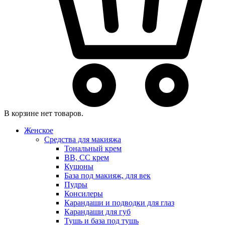
В корзине нет товаров.
Женское
Средства для макияжа
Тональный крем
BB, CC крем
Кушоны
База под макияж, для век
Пудры
Консилеры
Карандаши и подводки для глаз
Карандаши для губ
Тушь и база под тушь