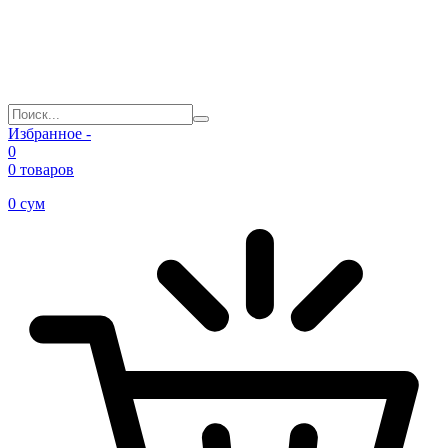
Избранное -
0
0 товаров
0
сум