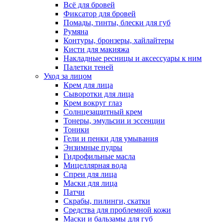
Всё для бровей
Фиксатор для бровей
Помады, тинты, блески для губ
Румяна
Контуры, бронзеры, хайлайтеры
Кисти для макияжа
Накладные ресницы и аксессуары к ним
Палетки теней
Уход за лицом
Крем для лица
Сыворотки для лица
Крем вокруг глаз
Солнцезащитный крем
Тонеры, эмульсии и эссенции
Тоники
Гели и пенки для умывания
Энзимные пудры
Гидрофильные масла
Мицеллярная вода
Спреи для лица
Маски для лица
Патчи
Скрабы, пилинги, скатки
Средства для проблемной кожи
Маски и бальзамы для губ