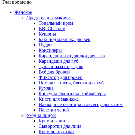
Главное меню
Женское
Средства для макияжа
Тональный крем
BB, CC крем
Кушоны
База под макияж, для век
Пудры
Консилеры
Карандаши и подводки для глаз
Карандаши для губ
Тушь и база под тушь
Всё для бровей
Фиксатор для бровей
Помады, тинты, блески для губ
Румяна
Контуры, бронзеры, хайлайтеры
Кисти для макияжа
Накладные ресницы и аксессуары к ним
Палетки теней
Уход за лицом
Крем для лица
Сыворотки для лица
Крем вокруг глаз