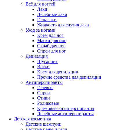
Всё для ногтей
Лаки
Лечебные лаки
Гель-лаки
Жидкость для снятия лака
Уход за ногами
Крем для ног
Маски для ног
Скраб для ног
Спреи для ног
Депиляция
Шугаринг
Воски
Крем для депиляции
Прочие средства для депиляции
Антиперспиранты
Гелевые
Спреи
Стики
Роликовые
Кремовые антиперспиранты
Лечебные антиперспиранты
Детская косметика
Детские шампуни
Детские пены и гели