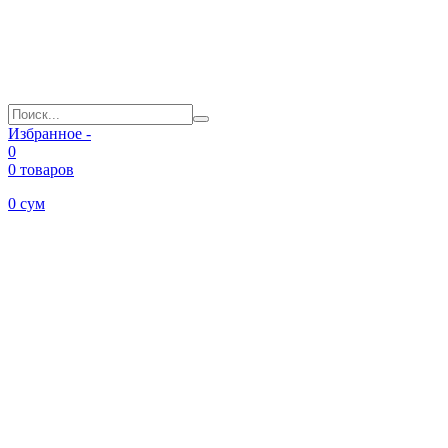
Избранное -
0
0 товаров
0
сум