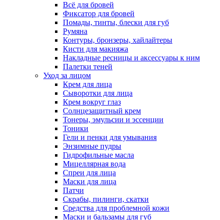
Всё для бровей
Фиксатор для бровей
Помады, тинты, блески для губ
Румяна
Контуры, бронзеры, хайлайтеры
Кисти для макияжа
Накладные ресницы и аксессуары к ним
Палетки теней
Уход за лицом
Крем для лица
Сыворотки для лица
Крем вокруг глаз
Солнцезащитный крем
Тонеры, эмульсии и эссенции
Тоники
Гели и пенки для умывания
Энзимные пудры
Гидрофильные масла
Мицеллярная вода
Спреи для лица
Маски для лица
Патчи
Скрабы, пилинги, скатки
Средства для проблемной кожи
Маски и бальзамы для губ