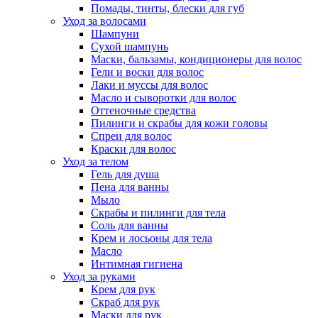
Помады, тинты, блески для губ
Уход за волосами
Шампуни
Сухой шампунь
Маски, бальзамы, кондиционеры для волос
Гели и воски для волос
Лаки и муссы для волос
Масло и сыворотки для волос
Оттеночные средства
Пилинги и скрабы для кожи головы
Спреи для волос
Краски для волос
Уход за телом
Гель для душа
Пена для ванны
Мыло
Скрабы и пилинги для тела
Соль для ванны
Крем и лосьоны для тела
Масло
Интимная гигиена
Уход за руками
Крем для рук
Скраб для рук
Маски для рук