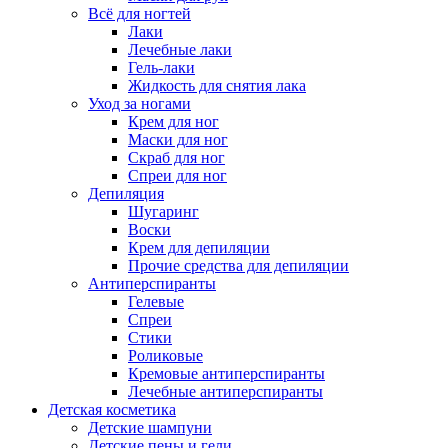
Всё для ногтей
Лаки
Лечебные лаки
Гель-лаки
Жидкость для снятия лака
Уход за ногами
Крем для ног
Маски для ног
Скраб для ног
Спреи для ног
Депиляция
Шугаринг
Воски
Крем для депиляции
Прочие средства для депиляции
Антиперспиранты
Гелевые
Спреи
Стики
Роликовые
Кремовые антиперспиранты
Лечебные антиперспиранты
Детская косметика
Детские шампуни
Детские пены и гели