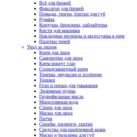
Всё для бровей
Фиксатор для бровей
Помады, тинты, блески для губ
Румяна
Контуры, бронзеры, хайлайтеры
Кисти для макияжа
Накладные ресницы и аксессуары к ним
Палетки теней
Уход за лицом
Крем для лица
Сыворотки для лица
Крем вокруг глаз
Солнцезащитный крем
Тонеры, эмульсии и эссенции
Тоники
Гели и пенки для умывания
Энзимные пудры
Гидрофильные масла
Мицеллярная вода
Спреи для лица
Маски для лица
Патчи
Скрабы, пилинги, скатки
Средства для проблемной кожи
Маски и бальзамы для губ