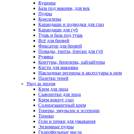
Кушоны
База под макияж, для век
Пудры
Консилеры
Карандаши и подводки для глаз
Карандаши для губ
Тушь и база под тушь
Всё для бровей
Фиксатор для бровей
Помады, тинты, блески для губ
Румяна
Контуры, бронзеры, хайлайтеры
Кисти для макияжа
Накладные ресницы и аксессуары к ним
Палетки теней
Уход за лицом
Крем для лица
Сыворотки для лица
Крем вокруг глаз
Солнцезащитный крем
Тонеры, эмульсии и эссенции
Тоники
Гели и пенки для умывания
Энзимные пудры
Гидрофильные масла