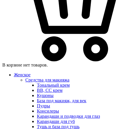
В корзине нет товаров.
Женское
Средства для макияжа
Тональный крем
BB, CC крем
Кушоны
База под макияж, для век
Пудры
Консилеры
Карандаши и подводки для глаз
Карандаши для губ
Тушь и база под тушь