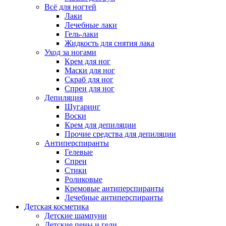
Всё для ногтей
Лаки
Лечебные лаки
Гель-лаки
Жидкость для снятия лака
Уход за ногами
Крем для ног
Маски для ног
Скраб для ног
Спреи для ног
Депиляция
Шугаринг
Воски
Крем для депиляции
Прочие средства для депиляции
Антиперспиранты
Гелевые
Спреи
Стики
Роликовые
Кремовые антиперспиранты
Лечебные антиперспиранты
Детская косметика
Детские шампуни
Детские пены и гели