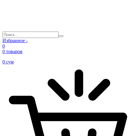
Избранное -
0
0 товаров
0
сум