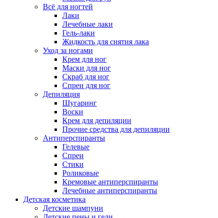
Всё для ногтей
Лаки
Лечебные лаки
Гель-лаки
Жидкость для снятия лака
Уход за ногами
Крем для ног
Маски для ног
Скраб для ног
Спреи для ног
Депиляция
Шугаринг
Воски
Крем для депиляции
Прочие средства для депиляции
Антиперспиранты
Гелевые
Спреи
Стики
Роликовые
Кремовые антиперспиранты
Лечебные антиперспиранты
Детская косметика
Детские шампуни
Детские пены и гели