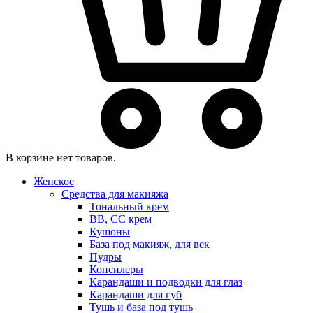
В корзине нет товаров.
Женское
Средства для макияжа
Тональный крем
BB, CC крем
Кушоны
База под макияж, для век
Пудры
Консилеры
Карандаши и подводки для глаз
Карандаши для губ
Тушь и база под тушь