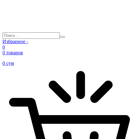
Избранное -
0
0 товаров
0
сум