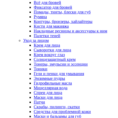
Всё для бровей
Фиксатор для бровей
Помады, тинты, блески для губ
Румяна
Контуры, бронзеры, хайлайтеры
Кисти для макияжа
Накладные ресницы и аксессуары к ним
Палетки теней
Уход за лицом
Крем для лица
Сыворотки для лица
Крем вокруг глаз
Солнцезащитный крем
Тонеры, эмульсии и эссенции
Тоники
Гели и пенки для умывания
Энзимные пудры
Гидрофильные масла
Мицеллярная вода
Спреи для лица
Маски для лица
Патчи
Скрабы, пилинги, скатки
Средства для проблемной кожи
Маски и бальзамы для губ