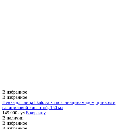
В избранное
В избранное
Пенка для лица likato sa zn nc с ниацинамидом, цинком и
салициловой кислотой, 150 мл
149 000
сум
В корзину
В наличии
В избранное
В избранное