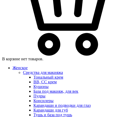
В корзине нет товаров.
Женское
Средства для макияжа
Тональный крем
BB, CC крем
Кушоны
База под макияж, для век
Пудры
Консилеры
Карандаши и подводки для глаз
Карандаши для губ
Тушь и база под тушь