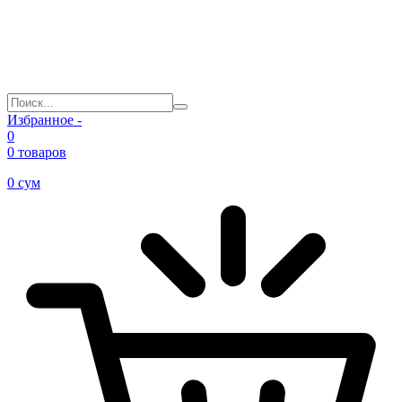
Избранное -
0
0 товаров
0
сум