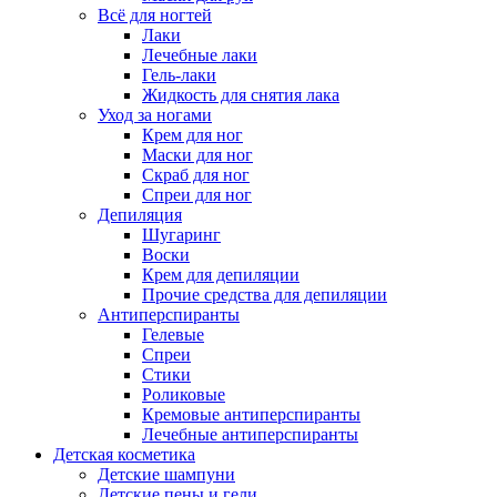
Всё для ногтей
Лаки
Лечебные лаки
Гель-лаки
Жидкость для снятия лака
Уход за ногами
Крем для ног
Маски для ног
Скраб для ног
Спреи для ног
Депиляция
Шугаринг
Воски
Крем для депиляции
Прочие средства для депиляции
Антиперспиранты
Гелевые
Спреи
Стики
Роликовые
Кремовые антиперспиранты
Лечебные антиперспиранты
Детская косметика
Детские шампуни
Детские пены и гели