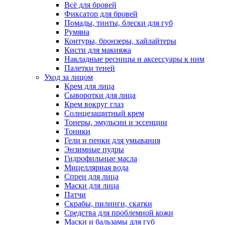
Всё для бровей
Фиксатор для бровей
Помады, тинты, блески для губ
Румяна
Контуры, бронзеры, хайлайтеры
Кисти для макияжа
Накладные ресницы и аксессуары к ним
Палетки теней
Уход за лицом
Крем для лица
Сыворотки для лица
Крем вокруг глаз
Солнцезащитный крем
Тонеры, эмульсии и эссенции
Тоники
Гели и пенки для умывания
Энзимные пудры
Гидрофильные масла
Мицеллярная вода
Спреи для лица
Маски для лица
Патчи
Скрабы, пилинги, скатки
Средства для проблемной кожи
Маски и бальзамы для губ