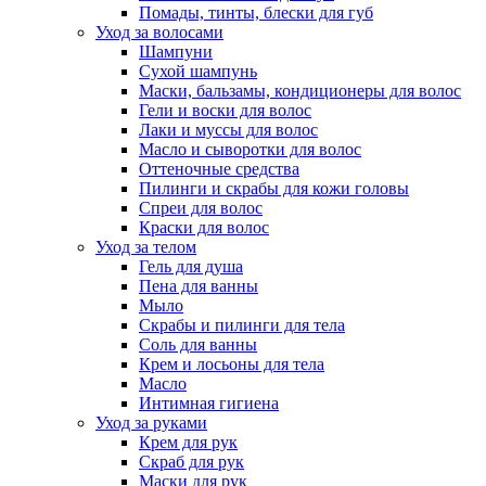
Помады, тинты, блески для губ
Уход за волосами
Шампуни
Сухой шампунь
Маски, бальзамы, кондиционеры для волос
Гели и воски для волос
Лаки и муссы для волос
Масло и сыворотки для волос
Оттеночные средства
Пилинги и скрабы для кожи головы
Спреи для волос
Краски для волос
Уход за телом
Гель для душа
Пена для ванны
Мыло
Скрабы и пилинги для тела
Соль для ванны
Крем и лосьоны для тела
Масло
Интимная гигиена
Уход за руками
Крем для рук
Скраб для рук
Маски для рук