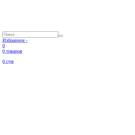
Избранное -
0
0 товаров
0
сум