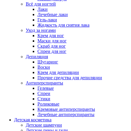
Всё для ногтей
Лаки
Лечебные лаки
Гель-лаки
Жидкость для снятия лака
Уход за ногами
Крем для ног
Маски для ног
Скраб для ног
Спреи для ног
Депиляция
Шугаринг
Воски
Крем для депиляции
Прочие средства для депиляции
Антиперспиранты
Гелевые
Спреи
Стики
Роликовые
Кремовые антиперспиранты
Лечебные антиперспиранты
Детская косметика
Детские шампуни
Детские пены и гели