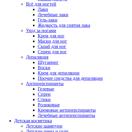
Всё для ногтей
Лаки
Лечебные лаки
Гель-лаки
Жидкость для снятия лака
Уход за ногами
Крем для ног
Маски для ног
Скраб для ног
Спреи для ног
Депиляция
Шугаринг
Воски
Крем для депиляции
Прочие средства для депиляции
Антиперспиранты
Гелевые
Спреи
Стики
Роликовые
Кремовые антиперспиранты
Лечебные антиперспиранты
Детская косметика
Детские шампуни
Детские пены и гели