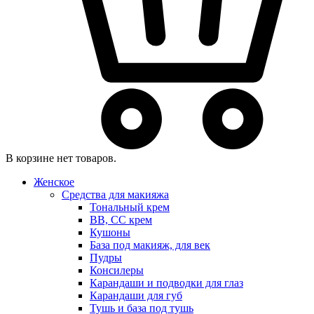
В корзине нет товаров.
Женское
Средства для макияжа
Тональный крем
BB, CC крем
Кушоны
База под макияж, для век
Пудры
Консилеры
Карандаши и подводки для глаз
Карандаши для губ
Тушь и база под тушь