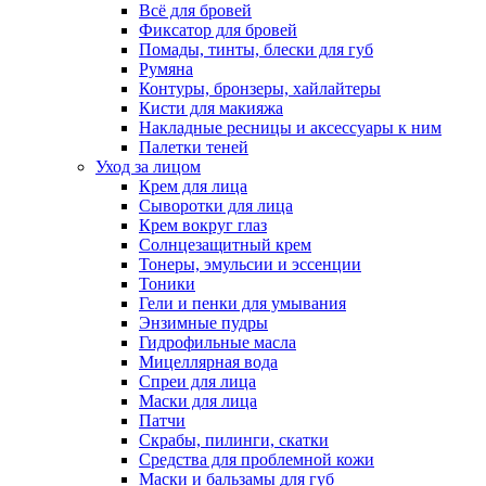
Всё для бровей
Фиксатор для бровей
Помады, тинты, блески для губ
Румяна
Контуры, бронзеры, хайлайтеры
Кисти для макияжа
Накладные ресницы и аксессуары к ним
Палетки теней
Уход за лицом
Крем для лица
Сыворотки для лица
Крем вокруг глаз
Солнцезащитный крем
Тонеры, эмульсии и эссенции
Тоники
Гели и пенки для умывания
Энзимные пудры
Гидрофильные масла
Мицеллярная вода
Спреи для лица
Маски для лица
Патчи
Скрабы, пилинги, скатки
Средства для проблемной кожи
Маски и бальзамы для губ