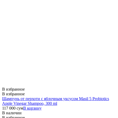
В избранное
В избранное
Шампунь от перхоти с яблочным уксусом Masil 5 Probiotics
Apple Vinegar Shampoo, 300 ml
117 000
сум
В корзину
В наличии
В избранное