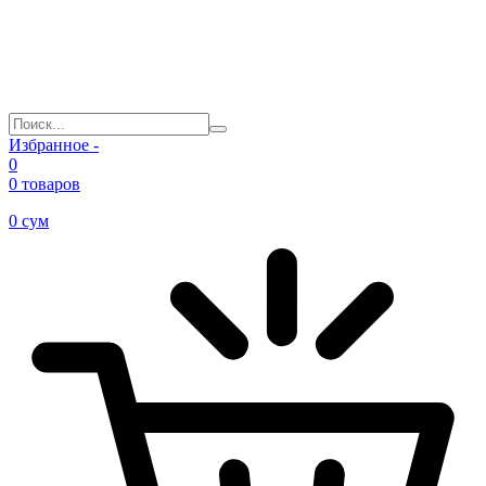
Избранное -
0
0 товаров
0
сум