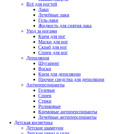
Всё для ногтей
Лаки
Лечебные лаки
Гель-лаки
Жидкость для снятия лака
Уход за ногами
Крем для ног
Маски для ног
Скраб для ног
Спреи для ног
Депиляция
Шугаринг
Воски
Крем для депиляции
Прочие средства для депиляции
Антиперспиранты
Гелевые
Спреи
Стики
Роликовые
Кремовые антиперспиранты
Лечебные антиперспиранты
Детская косметика
Детские шампуни
Детские пены и гели