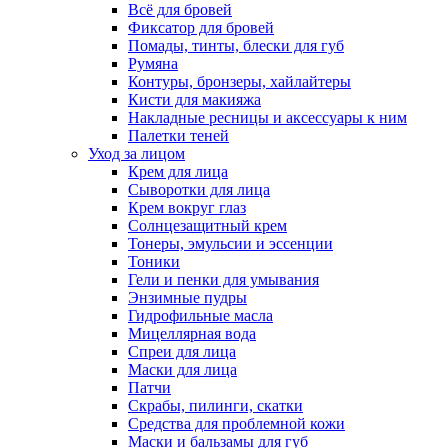
Всё для бровей
Фиксатор для бровей
Помады, тинты, блески для губ
Румяна
Контуры, бронзеры, хайлайтеры
Кисти для макияжа
Накладные ресницы и аксессуары к ним
Палетки теней
Уход за лицом
Крем для лица
Сыворотки для лица
Крем вокруг глаз
Солнцезащитный крем
Тонеры, эмульсии и эссенции
Тоники
Гели и пенки для умывания
Энзимные пудры
Гидрофильные масла
Мицеллярная вода
Спреи для лица
Маски для лица
Патчи
Скрабы, пилинги, скатки
Средства для проблемной кожи
Маски и бальзамы для губ