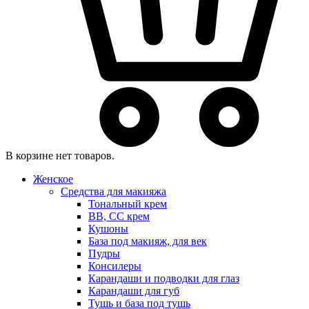
В корзине нет товаров.
Женское
Средства для макияжа
Тональный крем
BB, CC крем
Кушоны
База под макияж, для век
Пудры
Консилеры
Карандаши и подводки для глаз
Карандаши для губ
Тушь и база под тушь