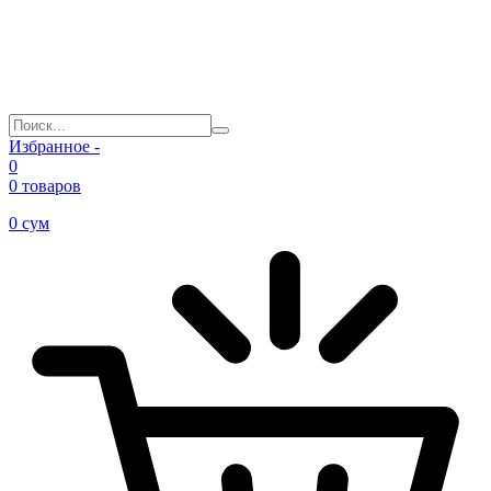
Избранное -
0
0 товаров
0
сум