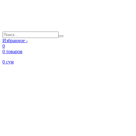
Избранное -
0
0 товаров
0
сум