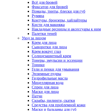
Всё для бровей
Фиксатор для бровей
Помады, тинты, блески для губ
Румяна
Контуры, бронзеры, хайлайтеры
Кисти для макияжа
Накладные ресницы и аксессуары к ним
Палетки теней
Уход за лицом
Крем для лица
Сыворотки для лица
Крем вокруг глаз
Солнцезащитный крем
Тонеры, эмульсии и эссенции
Тоники
Гели и пенки для умывания
Энзимные пудры
Гидрофильные масла
Мицеллярная вода
Спреи для лица
Маски для лица
Патчи
Скрабы, пилинги, скатки
Средства для проблемной кожи
Маски и бальзамы для губ