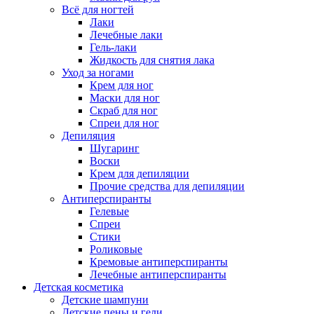
Всё для ногтей
Лаки
Лечебные лаки
Гель-лаки
Жидкость для снятия лака
Уход за ногами
Крем для ног
Маски для ног
Скраб для ног
Спреи для ног
Депиляция
Шугаринг
Воски
Крем для депиляции
Прочие средства для депиляции
Антиперспиранты
Гелевые
Спреи
Стики
Роликовые
Кремовые антиперспиранты
Лечебные антиперспиранты
Детская косметика
Детские шампуни
Детские пены и гели