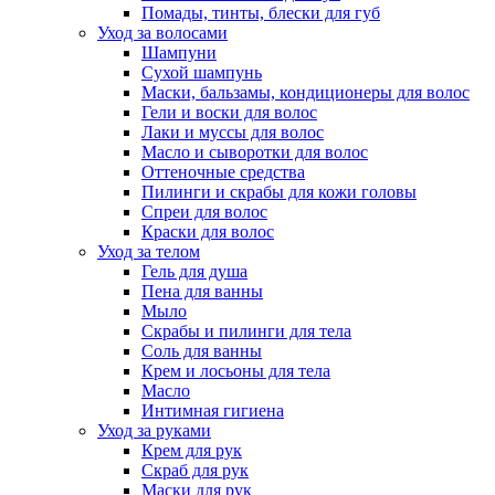
Помады, тинты, блески для губ
Уход за волосами
Шампуни
Сухой шампунь
Маски, бальзамы, кондиционеры для волос
Гели и воски для волос
Лаки и муссы для волос
Масло и сыворотки для волос
Оттеночные средства
Пилинги и скрабы для кожи головы
Спреи для волос
Краски для волос
Уход за телом
Гель для душа
Пена для ванны
Мыло
Скрабы и пилинги для тела
Соль для ванны
Крем и лосьоны для тела
Масло
Интимная гигиена
Уход за руками
Крем для рук
Скраб для рук
Маски для рук