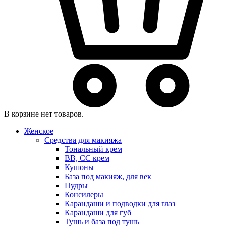
В корзине нет товаров.
Женское
Средства для макияжа
Тональный крем
BB, CC крем
Кушоны
База под макияж, для век
Пудры
Консилеры
Карандаши и подводки для глаз
Карандаши для губ
Тушь и база под тушь