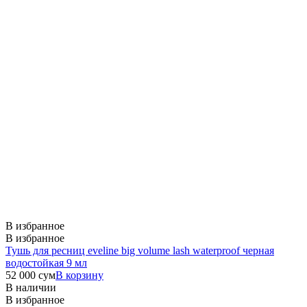
В избранное
В избранное
Тушь для ресниц eveline big volume lash waterproof черная
водостойкая 9 мл
52 000
сум
В корзину
В наличии
В избранное