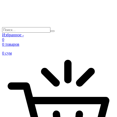
Избранное -
0
0 товаров
0
сум