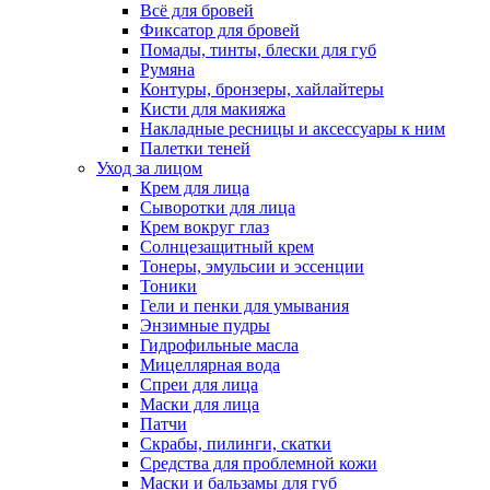
Всё для бровей
Фиксатор для бровей
Помады, тинты, блески для губ
Румяна
Контуры, бронзеры, хайлайтеры
Кисти для макияжа
Накладные ресницы и аксессуары к ним
Палетки теней
Уход за лицом
Крем для лица
Сыворотки для лица
Крем вокруг глаз
Солнцезащитный крем
Тонеры, эмульсии и эссенции
Тоники
Гели и пенки для умывания
Энзимные пудры
Гидрофильные масла
Мицеллярная вода
Спреи для лица
Маски для лица
Патчи
Скрабы, пилинги, скатки
Средства для проблемной кожи
Маски и бальзамы для губ