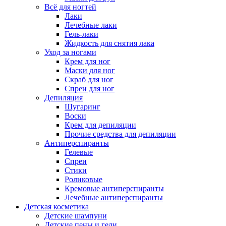
Всё для ногтей
Лаки
Лечебные лаки
Гель-лаки
Жидкость для снятия лака
Уход за ногами
Крем для ног
Маски для ног
Скраб для ног
Спреи для ног
Депиляция
Шугаринг
Воски
Крем для депиляции
Прочие средства для депиляции
Антиперспиранты
Гелевые
Спреи
Стики
Роликовые
Кремовые антиперспиранты
Лечебные антиперспиранты
Детская косметика
Детские шампуни
Детские пены и гели