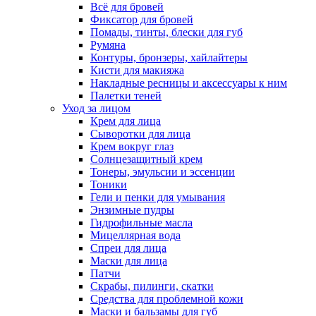
Всё для бровей
Фиксатор для бровей
Помады, тинты, блески для губ
Румяна
Контуры, бронзеры, хайлайтеры
Кисти для макияжа
Накладные ресницы и аксессуары к ним
Палетки теней
Уход за лицом
Крем для лица
Сыворотки для лица
Крем вокруг глаз
Солнцезащитный крем
Тонеры, эмульсии и эссенции
Тоники
Гели и пенки для умывания
Энзимные пудры
Гидрофильные масла
Мицеллярная вода
Спреи для лица
Маски для лица
Патчи
Скрабы, пилинги, скатки
Средства для проблемной кожи
Маски и бальзамы для губ