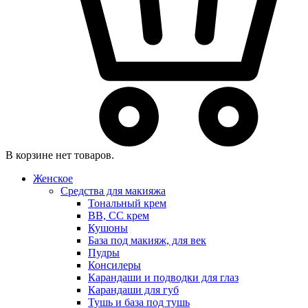
В корзине нет товаров.
Женское
Средства для макияжа
Тональный крем
BB, CC крем
Кушоны
База под макияж, для век
Пудры
Консилеры
Карандаши и подводки для глаз
Карандаши для губ
Тушь и база под тушь