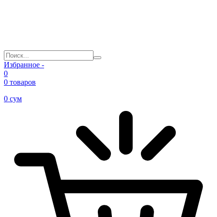
Избранное -
0
0 товаров
0
сум