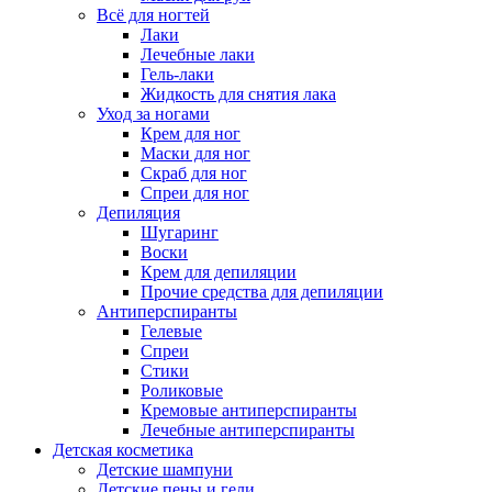
Всё для ногтей
Лаки
Лечебные лаки
Гель-лаки
Жидкость для снятия лака
Уход за ногами
Крем для ног
Маски для ног
Скраб для ног
Спреи для ног
Депиляция
Шугаринг
Воски
Крем для депиляции
Прочие средства для депиляции
Антиперспиранты
Гелевые
Спреи
Стики
Роликовые
Кремовые антиперспиранты
Лечебные антиперспиранты
Детская косметика
Детские шампуни
Детские пены и гели