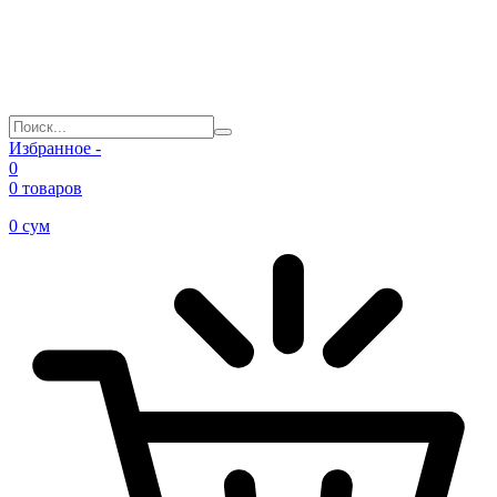
Избранное -
0
0 товаров
0
сум