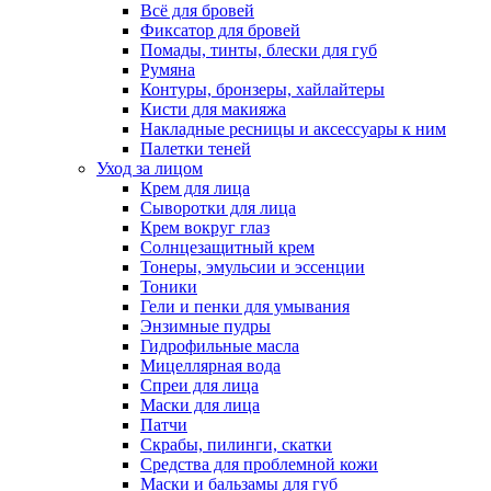
Всё для бровей
Фиксатор для бровей
Помады, тинты, блески для губ
Румяна
Контуры, бронзеры, хайлайтеры
Кисти для макияжа
Накладные ресницы и аксессуары к ним
Палетки теней
Уход за лицом
Крем для лица
Сыворотки для лица
Крем вокруг глаз
Солнцезащитный крем
Тонеры, эмульсии и эссенции
Тоники
Гели и пенки для умывания
Энзимные пудры
Гидрофильные масла
Мицеллярная вода
Спреи для лица
Маски для лица
Патчи
Скрабы, пилинги, скатки
Средства для проблемной кожи
Маски и бальзамы для губ