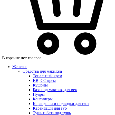
В корзине нет товаров.
Женское
Средства для макияжа
Тональный крем
BB, CC крем
Кушоны
База под макияж, для век
Пудры
Консилеры
Карандаши и подводки для глаз
Карандаши для губ
Тушь и база под тушь