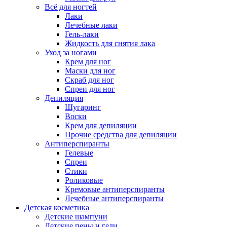
Всё для ногтей
Лаки
Лечебные лаки
Гель-лаки
Жидкость для снятия лака
Уход за ногами
Крем для ног
Маски для ног
Скраб для ног
Спреи для ног
Депиляция
Шугаринг
Воски
Крем для депиляции
Прочие средства для депиляции
Антиперспиранты
Гелевые
Спреи
Стики
Роликовые
Кремовые антиперспиранты
Лечебные антиперспиранты
Детская косметика
Детские шампуни
Детские пены и гели