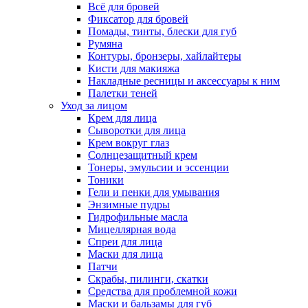
Всё для бровей
Фиксатор для бровей
Помады, тинты, блески для губ
Румяна
Контуры, бронзеры, хайлайтеры
Кисти для макияжа
Накладные ресницы и аксессуары к ним
Палетки теней
Уход за лицом
Крем для лица
Сыворотки для лица
Крем вокруг глаз
Солнцезащитный крем
Тонеры, эмульсии и эссенции
Тоники
Гели и пенки для умывания
Энзимные пудры
Гидрофильные масла
Мицеллярная вода
Спреи для лица
Маски для лица
Патчи
Скрабы, пилинги, скатки
Средства для проблемной кожи
Маски и бальзамы для губ