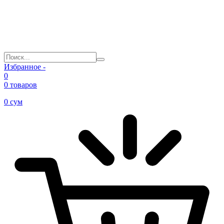
Избранное -
0
0 товаров
0
сум