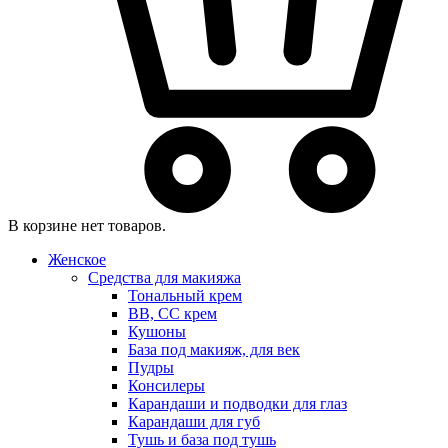
В корзине нет товаров.
Женское
Средства для макияжа
Тональный крем
BB, CC крем
Кушоны
База под макияж, для век
Пудры
Консилеры
Карандаши и подводки для глаз
Карандаши для губ
Тушь и база под тушь