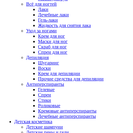
Всё для ногтей
Лаки
Лечебные лаки
Гель-лаки
Жидкость для снятия лака
Уход за ногами
Крем для ног
Маски для ног
Скраб для ног
Спреи для ног
Депиляция
Шугаринг
Воски
Крем для депиляции
Прочие средства для депиляции
Антиперспиранты
Гелевые
Спреи
Стики
Роликовые
Кремовые антиперспиранты
Лечебные антиперспиранты
Детская косметика
Детские шампуни
Детские пены и гели