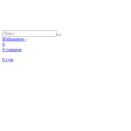
Избранное -
0
0 товаров
0
сум