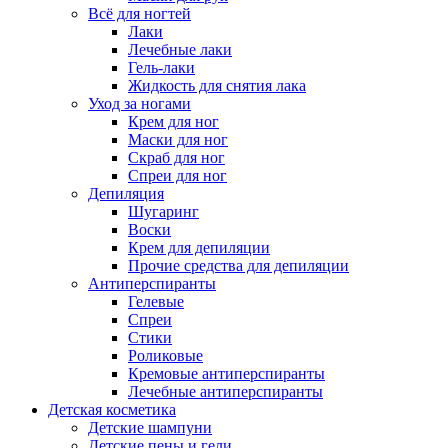
Всё для ногтей
Лаки
Лечебные лаки
Гель-лаки
Жидкость для снятия лака
Уход за ногами
Крем для ног
Маски для ног
Скраб для ног
Спреи для ног
Депиляция
Шугаринг
Воски
Крем для депиляции
Прочие средства для депиляции
Антиперспиранты
Гелевые
Спреи
Стики
Роликовые
Кремовые антиперспиранты
Лечебные антиперспиранты
Детская косметика
Детские шампуни
Детские пены и гели