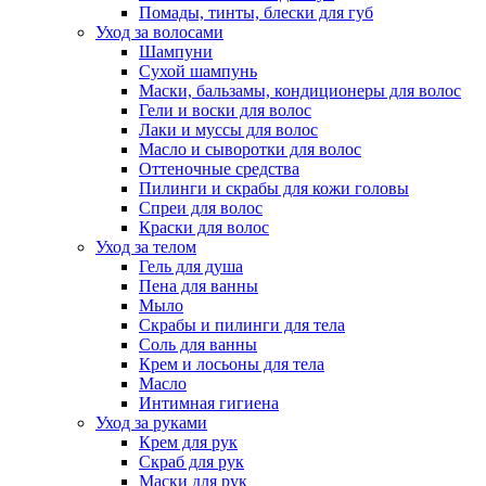
Помады, тинты, блески для губ
Уход за волосами
Шампуни
Сухой шампунь
Маски, бальзамы, кондиционеры для волос
Гели и воски для волос
Лаки и муссы для волос
Масло и сыворотки для волос
Оттеночные средства
Пилинги и скрабы для кожи головы
Спреи для волос
Краски для волос
Уход за телом
Гель для душа
Пена для ванны
Мыло
Скрабы и пилинги для тела
Соль для ванны
Крем и лосьоны для тела
Масло
Интимная гигиена
Уход за руками
Крем для рук
Скраб для рук
Маски для рук