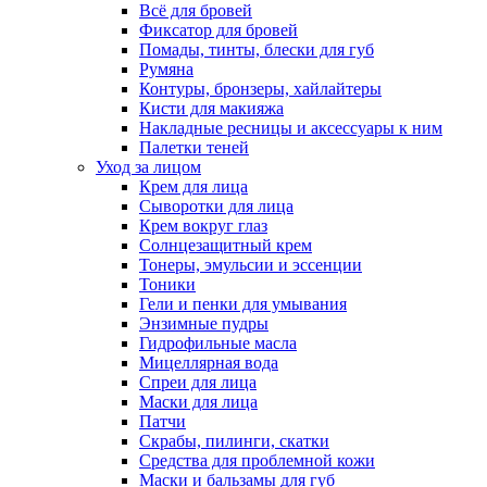
Всё для бровей
Фиксатор для бровей
Помады, тинты, блески для губ
Румяна
Контуры, бронзеры, хайлайтеры
Кисти для макияжа
Накладные ресницы и аксессуары к ним
Палетки теней
Уход за лицом
Крем для лица
Сыворотки для лица
Крем вокруг глаз
Солнцезащитный крем
Тонеры, эмульсии и эссенции
Тоники
Гели и пенки для умывания
Энзимные пудры
Гидрофильные масла
Мицеллярная вода
Спреи для лица
Маски для лица
Патчи
Скрабы, пилинги, скатки
Средства для проблемной кожи
Маски и бальзамы для губ