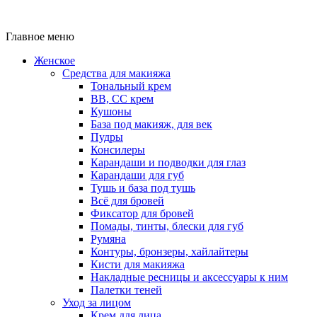
Главное меню
Женское
Средства для макияжа
Тональный крем
BB, CC крем
Кушоны
База под макияж, для век
Пудры
Консилеры
Карандаши и подводки для глаз
Карандаши для губ
Тушь и база под тушь
Всё для бровей
Фиксатор для бровей
Помады, тинты, блески для губ
Румяна
Контуры, бронзеры, хайлайтеры
Кисти для макияжа
Накладные ресницы и аксессуары к ним
Палетки теней
Уход за лицом
Крем для лица