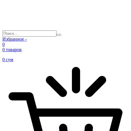
Избранное -
0
0 товаров
0
сум