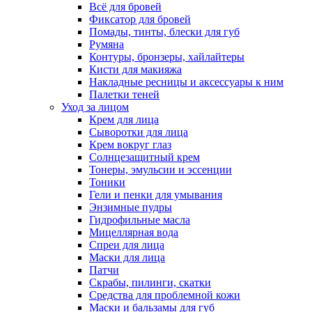
Всё для бровей
Фиксатор для бровей
Помады, тинты, блески для губ
Румяна
Контуры, бронзеры, хайлайтеры
Кисти для макияжа
Накладные ресницы и аксессуары к ним
Палетки теней
Уход за лицом
Крем для лица
Сыворотки для лица
Крем вокруг глаз
Солнцезащитный крем
Тонеры, эмульсии и эссенции
Тоники
Гели и пенки для умывания
Энзимные пудры
Гидрофильные масла
Мицеллярная вода
Спреи для лица
Маски для лица
Патчи
Скрабы, пилинги, скатки
Средства для проблемной кожи
Маски и бальзамы для губ