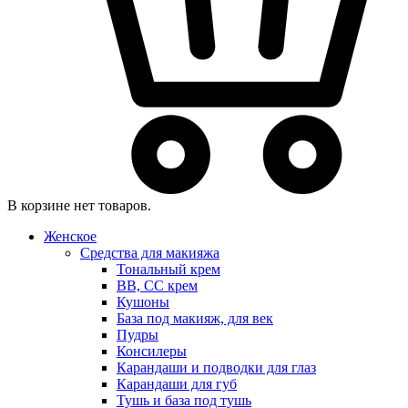
В корзине нет товаров.
Женское
Средства для макияжа
Тональный крем
BB, CC крем
Кушоны
База под макияж, для век
Пудры
Консилеры
Карандаши и подводки для глаз
Карандаши для губ
Тушь и база под тушь