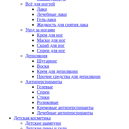
Всё для ногтей
Лаки
Лечебные лаки
Гель-лаки
Жидкость для снятия лака
Уход за ногами
Крем для ног
Маски для ног
Скраб для ног
Спреи для ног
Депиляция
Шугаринг
Воски
Крем для депиляции
Прочие средства для депиляции
Антиперспиранты
Гелевые
Спреи
Стики
Роликовые
Кремовые антиперспиранты
Лечебные антиперспиранты
Детская косметика
Детские шампуни
Детские пены и гели