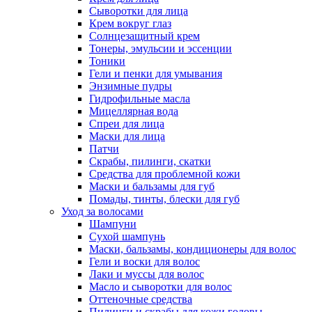
Сыворотки для лица
Крем вокруг глаз
Солнцезащитный крем
Тонеры, эмульсии и эссенции
Тоники
Гели и пенки для умывания
Энзимные пудры
Гидрофильные масла
Мицеллярная вода
Спреи для лица
Маски для лица
Патчи
Скрабы, пилинги, скатки
Средства для проблемной кожи
Маски и бальзамы для губ
Помады, тинты, блески для губ
Уход за волосами
Шампуни
Сухой шампунь
Маски, бальзамы, кондиционеры для волос
Гели и воски для волос
Лаки и муссы для волос
Масло и сыворотки для волос
Оттеночные средства
Пилинги и скрабы для кожи головы